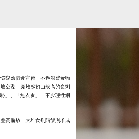
慣響應惜食宣傳。不過浪費食物
大堆空碟，竟堆起如山般高的食剩
可恥」、「無衣食」；不少理性網
直疊高擺放，大堆食剩醋飯則堆成