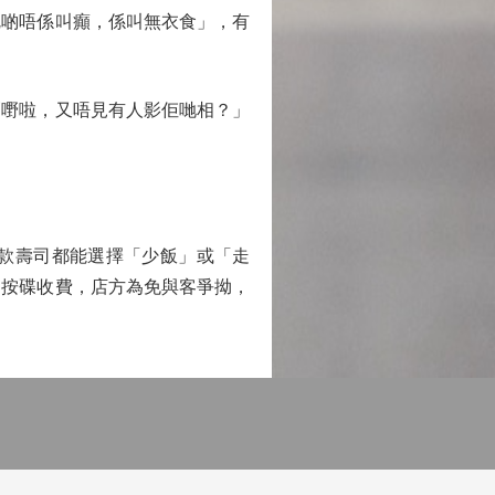
啲唔係叫癲，係叫無衣食」，有
嘢啦，又唔見有人影佢哋相？」
款壽司都能選擇「少飯」或「走
常按碟收費，店方為免與客爭拗，