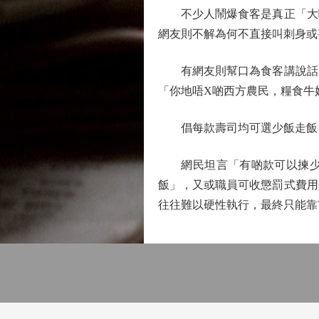
不少人鬧爆食客是真正「大嘥
網友則不解為何不直接叫刺身或
有網友則幫口為食客講說話，
「你地唔X啲西方農民，糧食牛
倡每款壽司均可選少飯走飯
網民坦言「有啲款可以揀少飯
飯」，又或職員可收懲罰式費用
往往難以硬性執行，最終只能靠