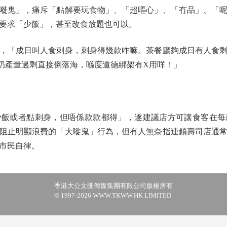
鬼」，痛斥「點解要玩食物」、「超嘔心」、「冇品」、「呢
要求「少飯」，甚至改食放題也可以。
「成日叫人食刺身，刺身得幾款咋嘛。茶餐廳夠成日有人食剩
奶產量過剩直接倒落海，喺度道德綁架有X用咩！」
或者點刺身，但唔係款款都得」，遂建議店方可讓食客在每
阻止明顯浪費的「大嘥鬼」行為，但有人無奈指連鎖壽司店通
市民自律。
香港大公文匯傳媒集團有限公司版權所有
© 1997-2026 WWW.TKWW.HK LIMITED.