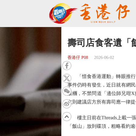
壽司店食客遺「
香港仔 P08
2026-06-02
「惜食香港運動」轉眼推行1
事件仍時有發生，近日就有網民
飯糰，不禁問道「邊位師兄咁X
友則建議店方所有壽司應一律提
樓主日前在Threads上載
「飯山」放到碟頂，粗略看約逾