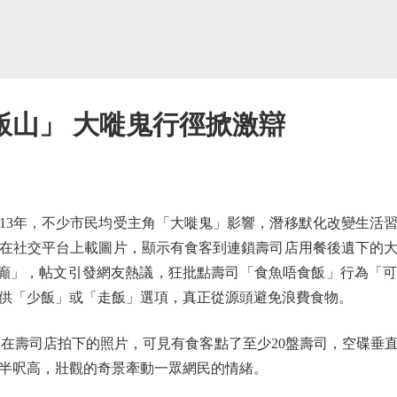
飯山」 大嘥鬼行徑掀激辯
3年，不少市民均受主角「大嘥鬼」影響，潛移默化改變生活習
在社交平台上載圖片，顯示有食客到連鎖壽司店用餐後遺下的
癲」，帖文引發網友熱議，狂批點壽司「食魚唔食飯」行為「
供「少飯」或「走飯」選項，真正從源頭避免浪費食物。
一張在壽司店拍下的照片，可見有食客點了至少20盤壽司，空碟垂
半呎高，壯觀的奇景牽動一眾網民的情緒。