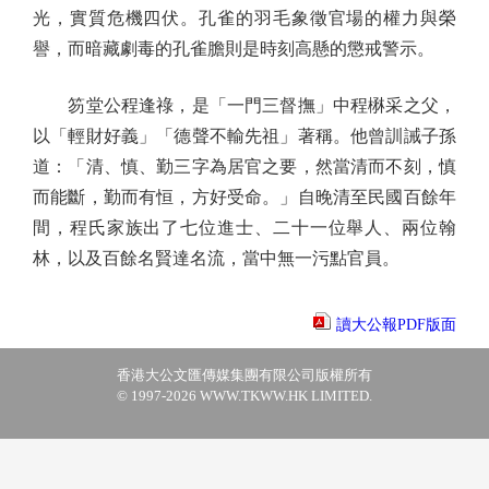
光，實質危機四伏。孔雀的羽毛象徵官場的權力與榮
譽，而暗藏劇毒的孔雀膽則是時刻高懸的懲戒警示。
笏堂公程逢祿，是「一門三督撫」中程楙采之父，
以「輕財好義」「德聲不輸先祖」著稱。他曾訓誡子孫
道：「清、慎、勤三字為居官之要，然當清而不刻，慎
而能斷，勤而有恒，方好受命。」自晚清至民國百餘年
間，程氏家族出了七位進士、二十一位舉人、兩位翰
林，以及百餘名賢達名流，當中無一污點官員。
讀大公報PDF版面
香港大公文匯傳媒集團有限公司版權所有
© 1997-2026 WWW.TKWW.HK LIMITED.