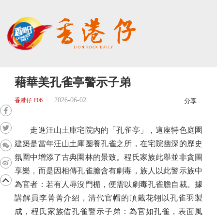
藉華美孔雀亭警示子弟
2026-06-02
香港仔 P06
分享
走進汪山土庫宅院內的「孔雀亭」，這座特色庭園
建築是當年汪山土庫圈養孔雀之所，在宅院幽深的歷史
氛圍中增添了古典園林的景致。程氏家族此舉並非貪圖
享樂，而是因相傳孔雀膽含有劇毒，族人以此警示族中
為官者：若有人辱沒門楣，便需以劇毒孔雀膽自裁。據
講解員李菁菁介紹，清代官帽的頂戴花翎以孔雀羽製
成，程氏家族借孔雀警示子弟：為官如孔雀，表面風