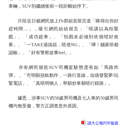
車輛，SUV則繼續衝前一段距離始停下。
片段近日被網民放上Fb群組並留言道「睇得出你好
趕時間…」，吸引網民紛紛留言：「唔講以為拍緊
戲」、「成功超車」、「拍戲未必做到依個咁好效
果」、「一TAKE過搞掂，唔使NG」、「嘩！錢家班都
認輸」、「好有警察故事feel」。
亦有網民狠批SUV司機駕駛態度有如「馬路炸
彈」，「冇明顯扭軚動作，一路行直線，似係發緊夢/玩
緊電話」、「真唔明啲人，寧願炒車都唔行錯路」。
據悉，涉事SUV的58歲男司機及七人車的50歲男司
機均無受傷，警方正調查意外原因。
讀大公報PDF版面