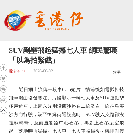
SUV剷壆飛起猛撼七人車 網民驚嘆
「以為拍緊戲」
2026-06-02
香港仔 P08
分享
近日網上流傳一段車Cam短片，情節恍如電影特技
飛車場面引發關注。片段顯示一輛七人車及SUV運動型
多用途車，上周六分別沿西沙路右二線及右一線往烏溪
沙方向行駛，駛至恒輝街迴旋處時，SUV駛入支路卻沒
扭軚轉彎，反而直衝路中心石壆，再剷上石壆凌空飛
起，落地時再猛撞向七人車。七人車被撞後司機即剎停