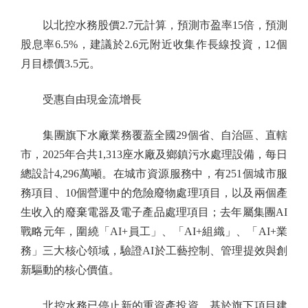
以北控水務股價2.7元計算，預測市盈率15倍，預測
股息率6.5%，建議於2.6元附近收集作長線投資，12個
月目標價3.5元。
受惠自由現金流增長
集團旗下水廠業務覆蓋全國29個省、自治區、直轄
市，2025年合共1,313座水廠及鄉鎮污水處理設備，每日
總設計4,296萬噸。在城市資源服務中，有251個城市服
務項目、10個營運中的危險廢物處理項目，以及兩個產
生收入的廢棄電器及電子產品處理項目；去年屬集團AI
戰略元年，圍繞「AI+員工」、「AI+組織」、「AI+業
務」三大核心領域，驗證AI於工藝控制、管理提效與創
新驅動的核心價值。
北控水務已停止新的重資產投資。基於旗下項目建