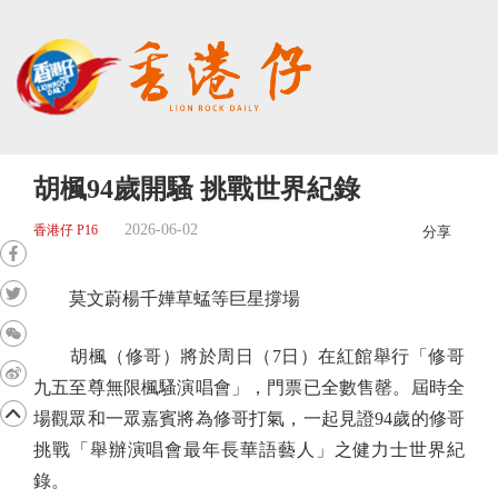
胡楓94歲開騷 挑戰世界紀錄
2026-06-02
香港仔 P16
分享
莫文蔚楊千嬅草蜢等巨星撐場
胡楓（修哥）將於周日（7日）在紅館舉行「修哥
九五至尊無限楓騷演唱會」，門票已全數售罄。屆時全
場觀眾和一眾嘉賓將為修哥打氣，一起見證94歲的修哥
挑戰「舉辦演唱會最年長華語藝人」之健力士世界紀
錄。