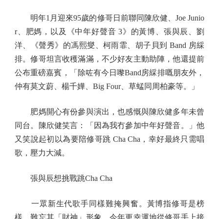
明年1月迎來95歲的修哥日前聯同陳欣健、Joe Junio
r、肥媽，以及《中年好聲音 3》的黃博、張與辰、劉
洋、《聲秀》的馮熙燮、柯雨霏、胡子貝到 Band 房綵
排。修哥坦言收穫滿滿，不少好友主動助陣，他還提前
公布重磅嘉賓，「除咗有今日嚟Band房綵排嘅朋友外，
仲有莫文蔚、楊千嬅、Big Four、草蜢同周柏豪等。」
肥媽開心有份參與演出，也感慨與陳欣健多年未曾
同台。陳欣健笑言：「因為我冇參加中年好聲音。」他
又笑說起初以為要陪修哥跳 Cha Cha，幸好最終只需唱
歌，壓力大減。
張與辰想挑戰跳Cha Cha
一眾新生代歌手同樣難掩興奮。黃博指修哥是榜
樣，難忘其「財神」形象，今年更幸運地從修哥手上接