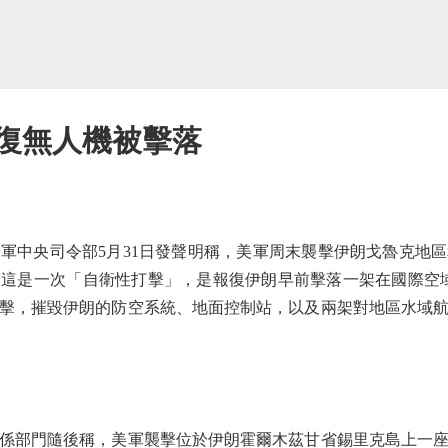
報復無人機被擊落
中央司令部5月31日發聲明稱，美軍周末襲擊伊朗戈魯克地區
這是一次「自衛性打擊」，是報復伊朗早前擊落一架在國際空域
擊，摧毀伊朗的防空系統、地面控制站，以及兩架對地區水域
部門隨後稱，美軍襲擊位於伊朗霍爾木茲甘省錫里克島上一座