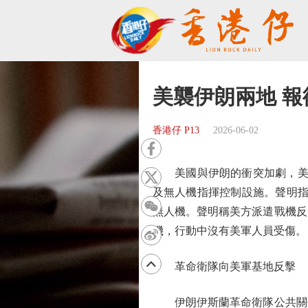
美襲伊朗兩地 
香港仔 P13
2026-06-02
美國與伊朗的衝突加劇，美軍
及無人機指揮控制設施。聲明指
無人機。聲明稱美方派遣戰機反
機，行動中沒有美軍人員受傷。
革命衛隊向美軍基地反擊
伊朗伊斯蘭革命衛隊公共關係