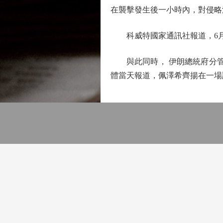
在襲擊發生後一小時內，對侵略
科威特國家通訊社報道，6月
與此同時， 伊朗總統府分管新
體當天報道，佩澤希齊揚在一場