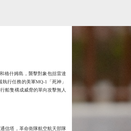
和格什姆島，襲擊對象包括雷達
執行任務的美軍MQ-1「死神」
航行船隻構成威脅的單向攻擊無人
通信塔，革命衛隊航空航天部隊