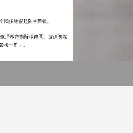
全國多地響起防空警報。
認佩澤希齊揚辭職傳聞。據伊朗媒
最後一刻」。