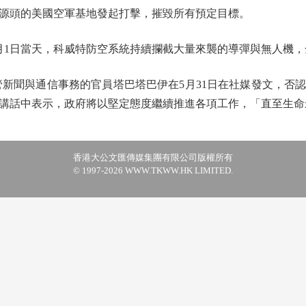
源頭的美國空軍基地發起打擊，摧毀所有預定目標。
1日當天，科威特防空系統持續攔截大量來襲的導彈與無人機，
聞與通信事務的官員塔巴塔巴伊在5月31日在社媒發文，否
講話中表示，政府將以堅定態度繼續推進各項工作，「直至生命
香港大公文匯傳媒集團有限公司版權所有
© 1997-2026 WWW.TKWW.HK LIMITED.