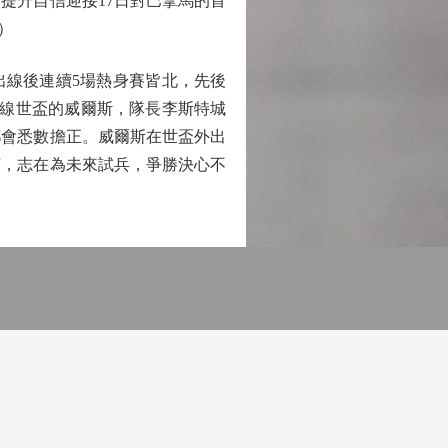
提升自信迎接17日對巴拿馬的首
）
出線後連續5場熱身賽皆北，先後
出線世盃的威爾斯，隊長李斯特城
都會悉數擔正。威爾斯在世盃外出
丁，志在為未來試兵，爭勝決心不