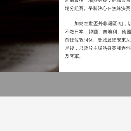
周前最後一場熱身賽，經驗豐富
場分組賽。爭勝決心在無緣決賽周
加納在世盃外非洲區I組，以1
不敵日本、韓國、奧地利、德國
前鋒佐敦阿休、曼城翼鋒安東尼
局後，只曾於主場熱身賽和過弱
及客軍。