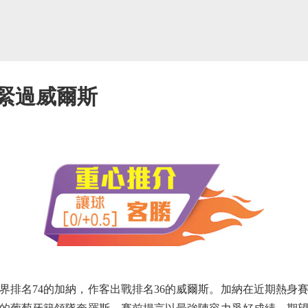
肉緊過威爾斯
名74的加納，作客出戰排名36的威爾斯。加納在近期熱身