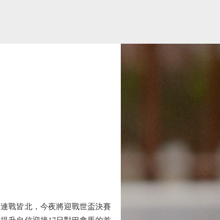
賽連戰皆北，今夜將迎戰世盃決賽