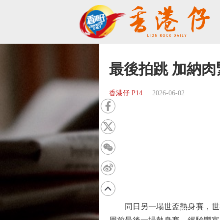
最後拍跳 加納
香港仔 P14
2026-06-02
同日另一場世盃熱身賽，世界排