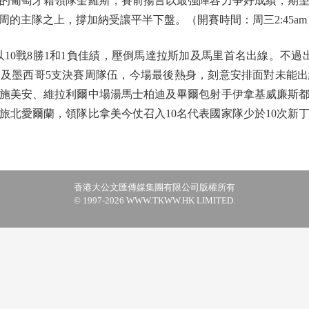
的葡萄牙籍領隊奎羅斯，賽前揚言以最強陣容力爭好成績，期望
的主隊之上，撐加納受讓平半下盤。（開賽時間：周三2:45am
0戰8勝1和1負佳績，壓倒馬達拉斯加及馬里首名出線。不過
及墨西哥5支決賽周隊伍，今場最後熱身，刻意安排面對未能
施美安、維拉利爾中場湯馬士柏迪及畢爾包射手伊拿基威廉斯
旅北愛爾蘭，領隊比拿美今仗召入10名代表國家隊少於10次新
香港大公文匯傳媒集團有限公司版權所有
© 1997-2026 WWW.TKWW.HK LIMITED.