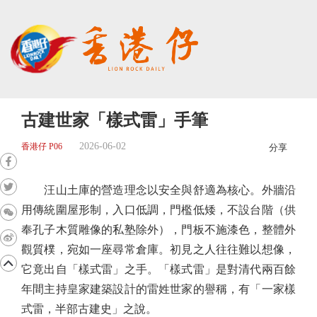
古建世家「樣式雷」手筆
2026-06-02
香港仔 P06
分享
汪山土庫的營造理念以安全與舒適為核心。外牆沿
用傳統圍屋形制，入口低調，門檻低矮，不設台階（供
奉孔子木質雕像的私塾除外），門板不施漆色，整體外
觀質樸，宛如一座尋常倉庫。初見之人往往難以想像，
它竟出自「樣式雷」之手。「樣式雷」是對清代兩百餘
年間主持皇家建築設計的雷姓世家的譽稱，有「一家樣
式雷，半部古建史」之說。