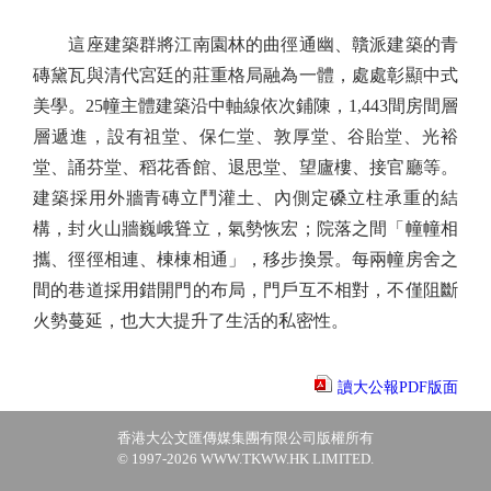
這座建築群將江南園林的曲徑通幽、贛派建築的青
磚黛瓦與清代宮廷的莊重格局融為一體，處處彰顯中式
美學。25幢主體建築沿中軸線依次鋪陳，1,443間房間層
層遞進，設有祖堂、保仁堂、敦厚堂、谷貽堂、光裕
堂、誦芬堂、稻花香館、退思堂、望廬樓、接官廳等。
建築採用外牆青磚立鬥灌土、內側定磉立柱承重的結
構，封火山牆巍峨聳立，氣勢恢宏；院落之間「幢幢相
攜、徑徑相連、棟棟相通」，移步換景。每兩幢房舍之
間的巷道採用錯開門的布局，門戶互不相對，不僅阻斷
火勢蔓延，也大大提升了生活的私密性。
讀大公報PDF版面
香港大公文匯傳媒集團有限公司版權所有
© 1997-2026 WWW.TKWW.HK LIMITED.