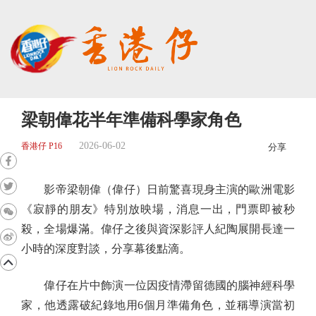
梁朝偉花半年準備科學家角色
2026-06-02
香港仔 P16
分享
影帝梁朝偉（偉仔）日前驚喜現身主演的歐洲電影
《寂靜的朋友》特別放映場，消息一出，門票即被秒
殺，全場爆滿。偉仔之後與資深影評人紀陶展開長達一
小時的深度對談，分享幕後點滴。
偉仔在片中飾演一位因疫情滯留德國的腦神經科學
家，他透露破紀錄地用6個月準備角色，並稱導演當初