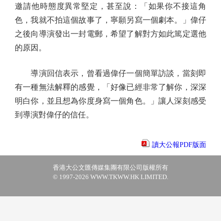
邀請他時態度異常堅定，甚至說：「如果你不接這角
色，我就不拍這個故事了，寧願另寫一個劇本。」偉仔
之後向導演發出一封電郵，希望了解對方如此篤定選他
的原因。
導演回信表示，曾看過偉仔一個簡單訪談，當刻即
有一種無法解釋的感覺，「好像已經非常了解你，深深
明白你，並且想為你度身寫一個角色。」讓人深刻感受
到導演對偉仔的信任。
讀大公報PDF版面
香港大公文匯傳媒集團有限公司版權所有
© 1997-2026 WWW.TKWW.HK LIMITED.