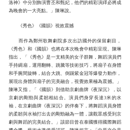
洛神》中分別飾演曹丕和甄妃，他們的精彩演繹必將成
為晚會的一大亮點。」陳琳說。
《秀色》《國韻》視效震撼
而作為鄭州歌舞劇院多次出訪國外的保留劇目，
《秀色》和《國韻》也將在本次晚會中精彩呈現。陳琳
指出，「《秀色》是一支精美的女子群舞，舞蹈演員們
手持綢扇，運用翻轉、跳騰等技術技巧，將扇子在身體
和手腕間旋轉，結合大跳、倒踢紫金冠等爆發力動作，
展現出身體與扇子的完美融合，視覺效果極為震撼。」
陳琳又指，「《國韻》則借助京劇曲牌《夜深沉》，以
京劇的剛勁與柔韌相結合。演員們身穿長達3米的水
袖，在京劇曲牌《夜深沉》的伴奏下，將舞蹈演員身體
的柔韌與水袖打出去的剛勁融為一體，讓觀眾感受到京
劇與舞蹈的完美結合。」該節目曾在泰國獲得國際舞蹈