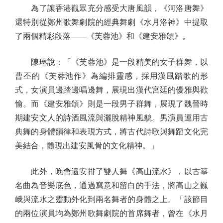
為了讓香港觀眾充分感受大唐風韻，《河洛唐舞》
還特別從鄭州歌舞劇院的經典舞劇《水月洛神》中提取
了兩個精彩段落——《芙蓉池》和《建安雅頌》。
陳琳說：「《芙蓉池》是一段精美的女子群舞，以
曹丕的《芙蓉池作》為編排靈感，採用漢風踏歌的形
式，女演員邊踏邊唱邊舞，展現出漢代宮廷的優雅與歡
愉。而《建安雅頌》則是一段男子群舞，展現了魏晉時
期建安文人的詩酒風流與灑脫精神風貌。男演員運用古
典舞的身體韻律和表現方式，將古代詩歌與舞蹈文化完
美結合，體現出建安風骨的文化精神。」
此外，晚會還安排了雙人舞《高山流水》，以古箏
名曲為音樂底色，通過寫意和留白的手法，將高山之巍
峨與流水之靈動外化到兩名舞者的身體之上。「該節目
的兩位演員均為鄭州歌舞劇院的首席舞者，曾在《水月