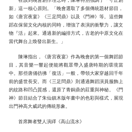
在談到晚會創作理念時，陳琳特別強調了「守正創
新」這一核心原則。「晚會選取了多個傳統題材節目，
如《唐宮夜宴》《三足問鼎》以及《門神》等。這些舞
蹈在保留文化內核的同時，增強了表演的衝擊力，讓文
物『活』起來。通過新的編排方式，古老的中原文化在
當代舞台上煥發出新生。」
陳琳指出，《唐宮夜宴》作為晚會的第一個舞蹈節
目，其音樂一響起便能將觀眾帶入盛唐時期的環境當
中。那些唐俑彷彿「復活」一般，帶領大家穿越回千年
前的盛世長安。而《三足問鼎》則通過舞蹈演員服飾上
的紋路和凹凸質感，還原了青銅鼎的莊重與神秘。《門
神》節目結合了朱仙鎮木版年畫中的色彩與樣式，展現
出門神高大威武的傳統形象。
首席舞者雙人演繹《高山流水》