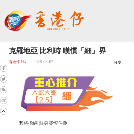
克羅地亞 比利時 嘆慣「細」界
2026-06-02
香港仔 P14
分享
老將擔綱 熱身賽慳住踢