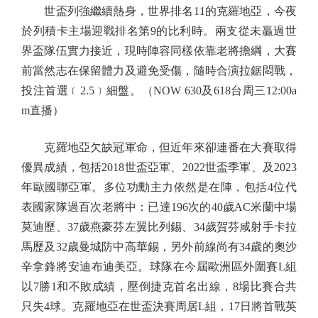
世盃列強繼續熱身，世界排名11的克羅地亞，今夜
於列積卡主場迎戰排名第9的比利時。兩支從未贏過世
界盃隊伍實力接近，現時陣容同樣依靠老將擔綱，大賽
前當然志在保留體力及避免受傷，隨時合演拉鋸悶戰，
投注首選﹝2.5﹞細盤。（NOW 630及618台周三12:00a
m直播）
克羅地亞欠缺冠軍命，但近年來卻連番在大賽取得
優異成績，包括2018世盃亞軍、2022世盃季軍、及2023
年歐國聯亞軍。多位功勳主力依然是在陣，包括4位代
表國家隊過百次老將中：已達196次的40歲AC米蘭中場
莫迪歷、37歲燕豪芬左翼比列錫、34歲賀芬咸射手卡拉
馬歷及32歲曼城防中高華錫，另外前線尚有34歲的奧沙
辛拿鋒將安迪布迪美亞。球隊在今屆歐洲區外圍賽L組
以7勝1和不敗成績，壓倒捷克首名出線，8場比賽合共
只失4球。克羅地亞在世盃決賽周居L組，17日將首戰英