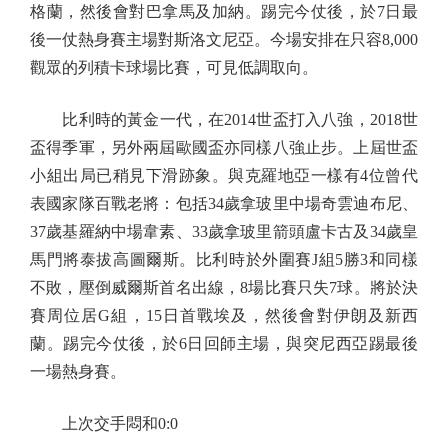
格蘭，然後會對巴拿馬及加納。踢完今仗後，於7日最
後一仗熱身賽主場對斯洛文尼亞。今場安排在只容8,000
觀眾的列積卡球場比賽，可見低調取向。
比利時的黃金一代，在2014世盃打入八強，2018世
盃得季軍，另外兩屆歐國盃亦同樣八強止步。上屆世盃
小組出局已稍見下滑跡象。與克羅地亞一樣有4位曾代
表國家隊百戰老將：包括34歲拿玻里中場奇雲迪布尼、
37歲基羅納中場韋素、33歲拿玻里箭頭盧卡古及34歲皇
馬門將泰拔高圖爾斯。比利時於外圍賽J組5勝3和同樣
不敗，壓倒威爾斯首名出線，8場比賽只失7球。將於決
賽周位居G組，15日首戰埃及，然後會對伊朗及新西
蘭。踢完今仗後，於6日回師主場，與突尼西亞踢最後
一場熱身賽。
上次交手悶和0:0