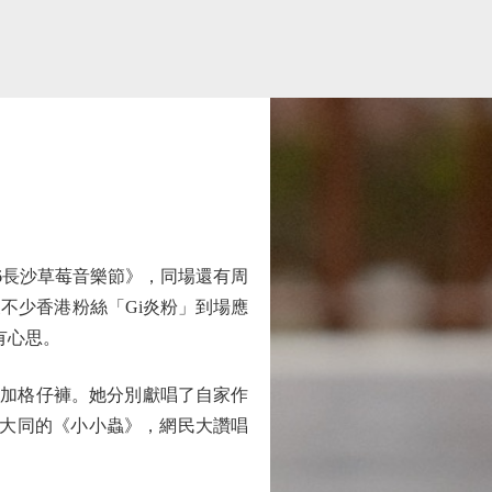
26長沙草莓音樂節》，同場還有周
獲不少香港粉絲「Gi炎粉」到場應
當有心思。
裙加格仔褲。她分別獻唱了自家作
》及方大同的《小小蟲》，網民大讚唱