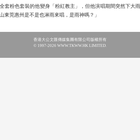
套粉色套裝的他變身「粉紅教主」，但他演唱期間突然下大雨
山東莞惠州是不是也淋雨來唱，是雨神嗎？」
香港大公文匯傳媒集團有限公司版權所有
© 1997-2026 WWW.TKWW.HK LIMITED.