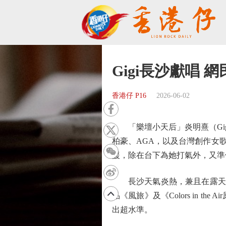
Gigi長沙獻唱 
香港仔 P16
2026-06-02
「樂壇小天后」炎明熹（Gigi
柏豪、AGA，以及台灣創作女歌
援，除在台下為她打氣外，又準備了新
長沙天氣炎熱，兼且在露天場頂
品《風旅》及《Colors in
出超水準。