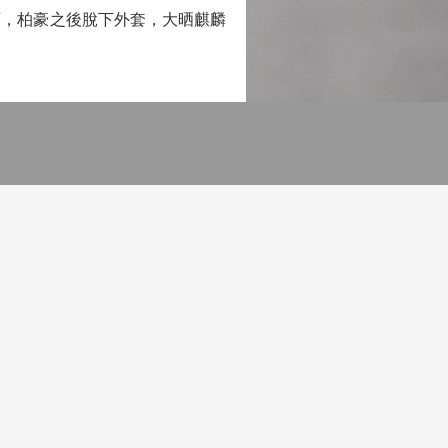
，柏豪之後脫下外套，大晒麒麟