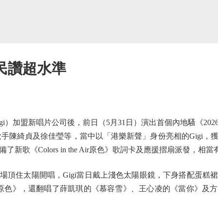
網民讚超水準
）加盟新唱片公司後，前日（5月31日）演出首個內地騷《20
手陳綺貞及徐佳瑩等，當中以「港樂新聲」身份亮相的Gigi，
歌《Colors in the Air原色》歌詞卡及應援摺扇派發，相
住太陽開唱，Gigi當日戴上淺色太陽眼鏡，下身搭配蛋糕
 the Air原色》，還翻唱了薛凱琪的《慕容雪》、王心凌的《當你