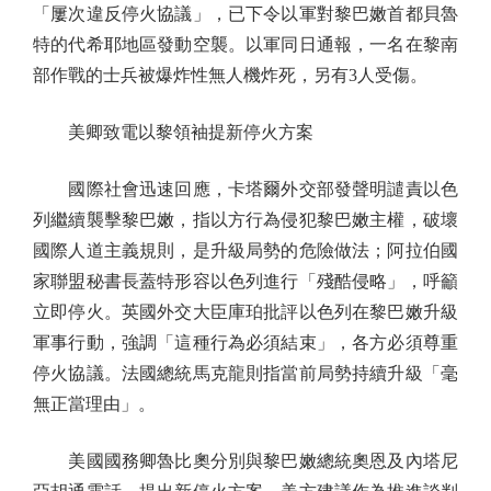
「屢次違反停火協議」，已下令以軍對黎巴嫩首都貝魯
特的代希耶地區發動空襲。以軍同日通報，一名在黎南
部作戰的士兵被爆炸性無人機炸死，另有3人受傷。
美卿致電以黎領袖提新停火方案
國際社會迅速回應，卡塔爾外交部發聲明譴責以色
列繼續襲擊黎巴嫩，指以方行為侵犯黎巴嫩主權，破壞
國際人道主義規則，是升級局勢的危險做法；阿拉伯國
家聯盟秘書長蓋特形容以色列進行「殘酷侵略」，呼籲
立即停火。英國外交大臣庫珀批評以色列在黎巴嫩升級
軍事行動，強調「這種行為必須結束」，各方必須尊重
停火協議。法國總統馬克龍則指當前局勢持續升級「毫
無正當理由」。
美國國務卿魯比奧分別與黎巴嫩總統奧恩及內塔尼