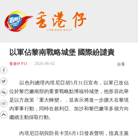
以軍佔黎南戰略城堡 國際紛譴責
2026-06-02
香港仔 P13
分享
以色列總理內塔尼亞胡5月31日宣布，以軍已攻佔
位於黎巴嫩南部的重要戰略點博福特城堡，他形容此舉
是以方政策「重大轉變」，並表示將進一步擴大在黎境
內軍事行動，同時在敘利亞、加沙和黎巴嫩等多個方向
繼續主動採取行動。
內塔尼亞胡與防長卡茨6月1日發表聲明，指真主黨