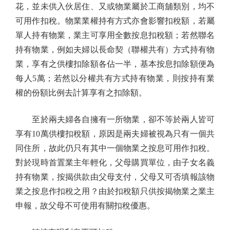
花，並未供入伙居住、又或物業屬於工商舖類別，均不
可用作扣稅。物業業權持有方式亦會影響扣稅額，若屬
單人持有物業，業主可享用全數按息扣稅額；若然聯名
持有物業，例如夫婦以長命契（聯權共有）方式持有物
業，享有之供樓扣除額各佔一半，基本按息扣除額便為
每人5萬；若然以分權共有方式持有物業，則按持有業
權的份額比例去計算享有之扣除額。
至於兩夫婦各自擁有一所物業，卻不等於兩人皆可
享有10萬供樓扣稅額，原因是兩夫婦被視為只有一個共
同住所，故此仍只有其中一個物業之按息可用作扣稅。
對於現時首置業主年輕化，父母購買單位，由子女名義
持有物業，按揭供款由父母支付，父母又可否填報該物
業之按息作扣稅之用？由於扣稅額只供按揭物業之業主
申報，故父母不可使用有關扣稅優惠。