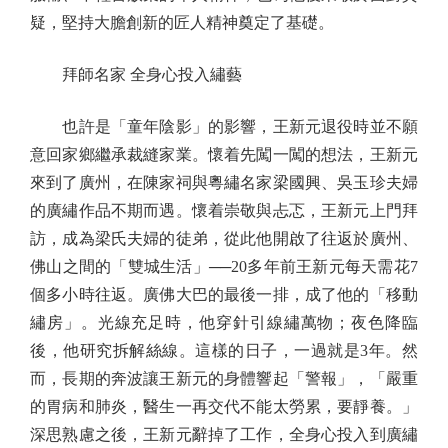
疑，堅持大膽創新的匠人精神奠定了基礎。
拜師名家 全身心投入繡藝
也許是「童年陰影」的影響，王新元退役時並不願
意回家鄉繼承裁縫家業。懷着先闖一闖的想法，王新元
來到了廣州，在陳家祠與粵繡名家梁國興、吳玉珍夫婦
的廣繡作品不期而遇。懷着崇敬與忐忑，王新元上門拜
訪，成為梁氏夫婦的徒弟，從此他開啟了往返於廣州、
佛山之間的「雙城生活」──20多年前王新元每天需花7
個多小時往返。廣佛大巴的最後一排，成了他的「移動
繡房」。光線充足時，他穿針引線繡萬物；夜色降臨
後，他研究拆解絲線。這樣的日子，一過就是3年。然
而，長期的奔波讓王新元的身體響起「警報」，「嚴重
的胃病和肺炎，醫生一再交代不能太勞累，要靜養。」
深思熟慮之後，王新元辭掉了工作，全身心投入到廣繡