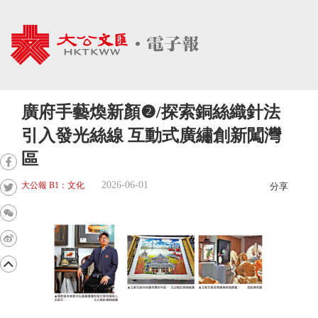
廣府手藝煥新顏❷/探索銅絲織針法
引入發光絲線 互動式廣繡創新闖灣
區
2026-06-01
大公報 B1：文化
分享