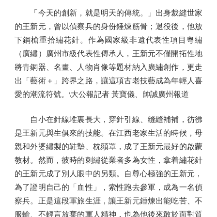
「今天的創新，就是明天的傳統。」出身裁縫世家
的王新元，曾以偵察兵的身份錘煉筋骨；退役後，他放
下鋼槍重拾繡花針。作為國家級非遺代表性項目粵繡
（廣繡）廣州市級代表性傳承人，王新元不僅開拓性地
將青銅器、名畫、人物肖像等題材納入廣繡創作，更走
出「藝術＋」跨界之路，讓這項古老技藝成為年輕人喜
愛的潮流符號。\大公報記者 黃寶儀、帥誠廣州報道
自小在針線堆裏長大，穿針引線、縫縫補補，彷彿
是王新元與生俱來的技能。在江西老家生活的時候，母
親和外婆繡製的鞋墊、枕頭罩，成了王新元最好的啟蒙
教材。然而，彼時的刺繡從業者多為女性，拿着繡花針
的王新元成了別人眼中的另類。自尊心極強的王新元，
為了證明自己的「血性」，索性跑去參軍，成為一名偵
察兵。正是這段軍旅生涯，讓王新元錘煉出能吃苦、不
服輸、不輕言放棄的軍人精神，也為他後來敢於面對質