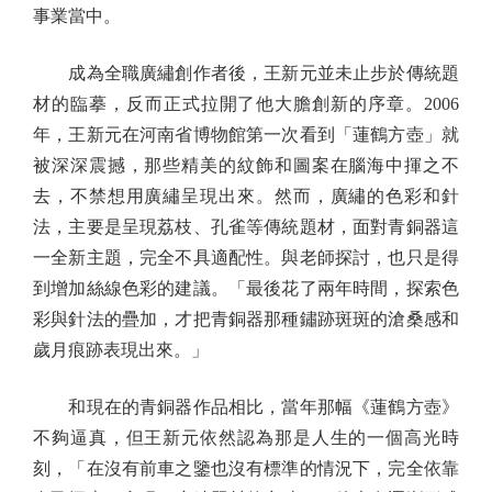
事業當中。
成為全職廣繡創作者後，王新元並未止步於傳統題
材的臨摹，反而正式拉開了他大膽創新的序章。2006
年，王新元在河南省博物館第一次看到「蓮鶴方壺」就
被深深震撼，那些精美的紋飾和圖案在腦海中揮之不
去，不禁想用廣繡呈現出來。然而，廣繡的色彩和針
法，主要是呈現荔枝、孔雀等傳統題材，面對青銅器這
一全新主題，完全不具適配性。與老師探討，也只是得
到增加絲線色彩的建議。「最後花了兩年時間，探索色
彩與針法的疊加，才把青銅器那種鏽跡斑斑的滄桑感和
歲月痕跡表現出來。」
和現在的青銅器作品相比，當年那幅《蓮鶴方壺》
不夠逼真，但王新元依然認為那是人生的一個高光時
刻，「在沒有前車之鑒也沒有標準的情況下，完全依靠