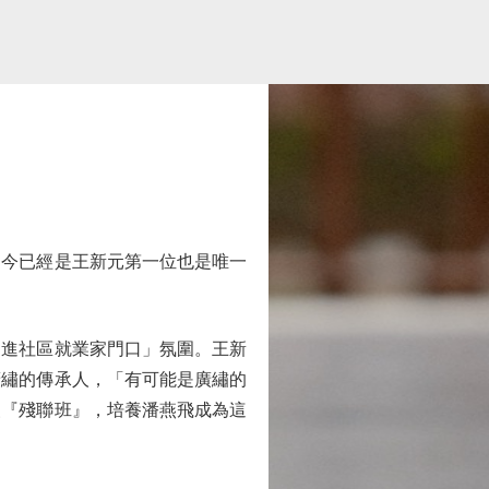
如今已經是王新元第一位也是唯一
遺進社區就業家門口」氛圍。王新
廣繡的傳承人，「有可能是廣繡的
級『殘聯班』，培養潘燕飛成為這