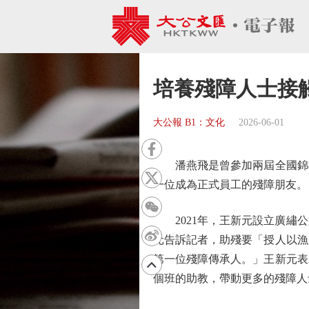
培養殘障人士接
大公報 B1：文化
2026-06-01
潘燕飛是曾參加兩屆全國錦標賽
一位成為正式員工的殘障朋友。
2021年，王新元設立廣繡公
元告訴記者，助殘要「授人以漁
第一位殘障傳承人。」王新元表
個班的助教，帶動更多的殘障人