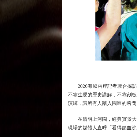
2026海峽兩岸記者聯合採訪
不靠生硬的歷史講解，不靠刻板
演繹，讓所有人踏入園區的瞬間
在清明上河園，經典實景大戲
現場的媒體人直呼「看得熱血沸