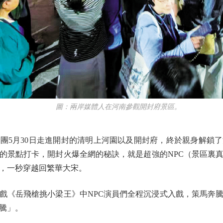
圖：兩岸媒體人在河南參觀開封府景區。
團5月30日走進開封的清明上河園以及開封府，終於親身解鎖
的景點打卡，開封火爆全網的秘訣，就是超強的NPC（景區裏
，一秒穿越回繁華大宋。
《岳飛槍挑小梁王》中NPC演員們全程沉浸式入戲，策馬奔騰
騰」。