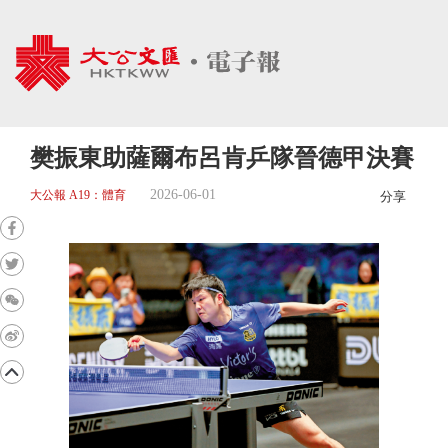
樊振東助薩爾布呂肯乒隊晉德甲決賽
2026-06-01
大公報 A19：體育
分享