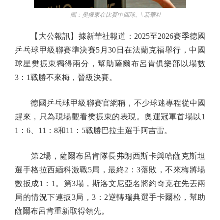
圖：樊振東在比賽中回球。\ 新華社
【大公報訊】據新華社報道：2025至2026賽季德國
乒乓球甲級聯賽準決賽5月30日在法蘭克福舉行，中國
球星樊振東獨得兩分，幫助薩爾布呂肯俱樂部以場數
3：1戰勝不來梅，晉級決賽。
德國乒乓球甲級聯賽官網稱，不少球迷專程從中國
趕來，只為現場觀看樊振東的表現。奧運冠軍首場以1
1：6、11：8和11：5戰勝巴拉圭選手阿吉雷。
第2場，薩爾布呂肯隊長弗朗西斯卡與哈薩克斯坦
選手格拉西緬科激戰5局，最終2：3落敗，不來梅將場
數扳成1：1。第3場，斯洛文尼亞名將約奇克在先丟兩
局的情況下連扳3局，3：2逆轉瑞典選手卡爾松，幫助
薩爾布呂肯重新取得領先。