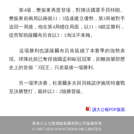
第4場，樊振東再度登場，對陣法國選手貝特朗。
樊振東前兩局以兩個11：3迅速建立優勢，第3局被對手
追回一局後，他在第4局穩住局面，以11：8鎖定勝利，
從而幫助薩爾布呂肯以3：1淘汰不來梅。
這場勝利也讓薩爾布呂肯延續了本賽季的強勢表
現。球隊此前已奪得德國盃和歐冠冠軍，距離俱樂部歷
史上的首個「3冠王」只差最後一場勝利。
另一場準決賽，杜塞爾多夫與貝格諾伊施塔特鏖戰
至決勝雙打，最終以3：2險勝晉級。
讀大公報PDF版面
香港大公文匯傳媒集團有限公司版權所有
© 1997-2026 WWW.TKWW.HK LIMITED.