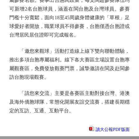
屬參賽名額。賽事出台惠民政策，每支閩超參賽隊伍均
可新增2名台胞球員，涵蓋在閩台胞及台灣球員。參賽
門檻十分寬鬆，面向18至45周歲身體健康的「草根」足
球愛好者開放，職業球員不得參賽，台胞僅憑台胞證或
台灣居民居住證即可完成報名。
「邀您來觀球」活動打造線上線下雙向聯動體驗，
推出多項台胞專屬福利。線下各大賽區主場設置台胞專
屬觀賽區，免費發放觀賽門票，誠摯邀請在閩及赴閩參
訪台胞現場觀賽。
「請您來交流」主要是各賽區主動對接台灣、港澳
及海外僑胞球隊，常態化開展友誼交流賽，搭建長期穩
定的互訪、互通、互動平台。
讀大公報PDF版面