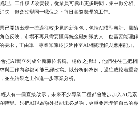
助處理。工作模式改變後，從業員可騰出更多時間，集中做分析
身消失，但會改變同一職位之下每日實際處理的工作。
已開始出現一些過往較少見的新角色，包括AI模型審計、風險
角色反映，市場不再只需要懂傳統金融知識的人，也需要能理解
的要求，正由單一專業知識逐步延伸至AI相關理解與應用能力。
把AI獨立列成全新職位名稱。楊啟之指出，他們往往已把相
求與工作內容都可能已經改寫。以分析師為例，過往或較着重
容，並在結果之上作進一步專業分析。
人有一個直接啟示，未來不少專業工種都會逐步加入AI元素
在轉變。只把AI視為額外技能未必足夠，更重要是理解自己的專