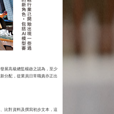
試發展高級總監楊啟之認為，至少
重新分配，從業員日常職責亦正出
、比對資料及撰寫初步文本，這