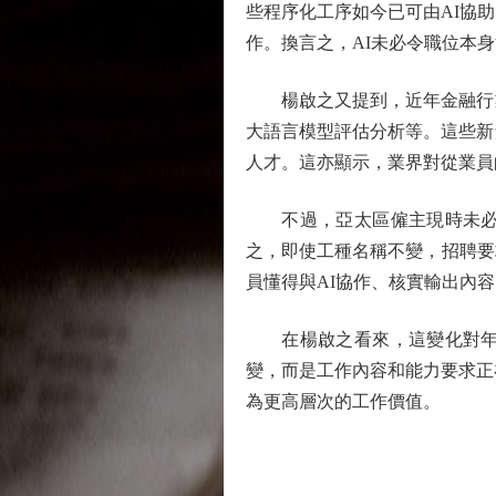
些程序化工序如今已可由AI協
作。換言之，AI未必令職位本
楊啟之又提到，近年金融行業
大語言模型評估分析等。這些新
人才。這亦顯示，業界對從業員
不過，亞太區僱主現時未必會
之，即使工種名稱不變，招聘要
員懂得與AI協作、核實輸出內
在楊啟之看來，這變化對年輕
變，而是工作內容和能力要求正
為更高層次的工作價值。