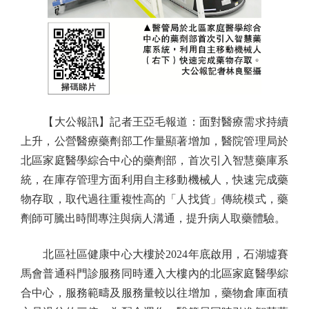
【大公報訊】記者王亞毛報道：面對醫療需求持續
上升，公營醫療藥劑部工作量顯著增加，醫院管理局於
北區家庭醫學綜合中心的藥劑部，首次引入智慧藥庫系
統，在庫存管理方面利用自主移動機械人，快速完成藥
物存取，取代過往重複性高的「人找貨」傳統模式，藥
劑師可騰出時間專注與病人溝通，提升病人取藥體驗。
北區社區健康中心大樓於2024年底啟用，石湖墟賽
馬會普通科門診服務同時遷入大樓內的北區家庭醫學綜
合中心，服務範疇及服務量較以往增加，藥物倉庫面積