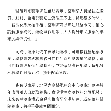
醫管局總藥劑師崔俊明表示，藥劑部人員過往在搬
貨、點貨、重複配藥這些繁瑣工序上，耗用很多時間，
「智能化系統接手後，藥劑師可以專注服務市民，細心
講解服藥時間、藥物副作用等，大大提升市民服藥的準
確度與依從性。」
同時，藥庫配備半自動配藥機，可連接智慧配藥系
統，藥物處方經核實後可自動配置相應數量的藥物，還
可同時處理多個配藥指令，並能做到高速配藥，每配發
30粒藥丸只需五秒，提升配藥速度。
崔俊明表示，北區家庭醫學綜合中心藥庫計劃將於
年底再引入自助取藥機，實現慢性病藥物的分段配發；
未來智慧藥庫模式會逐步推廣至全港新建、或裝修的醫
院藥庫，將視乎藥庫空間而定。