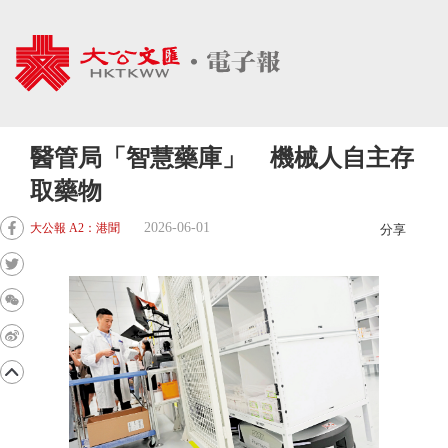
醫管局「智慧藥庫」 機械人自主存
取藥物
2026-06-01
大公報 A2：港聞
分享