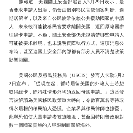
據報道，美國國土安全部發言人5月29日表示，是
否要求申請人出境，仍會由個別移民官依個案判斷。逾
期居留者，以及來自公民較常依賴公共援助國家的申請
人，未來較可能被移民官要求離開美國，返回原籍國辦
理綠卡申請。不過，國土安全部仍未說清楚哪些申請人
可能被要求離境，也未說明實際執行方式。這項消息公
布時，甚至連國土安全部內部都有部分人員不清楚政策
影響範圍。
美國公民及移民服務局（USCIS）發言人卡勒5月2
2日宣布，「從現在起，暫時居留美國的外籍人士若想
取得綠卡，除特殊情形外均須返回母國申請。」這番發
言被解讀為美國移民政策重大轉向，令數百萬名等待取
得永居權的移民陷入恐慌。企業界與移民律師也擔憂，
此舉恐怕使大量申請者被迫離境，甚至因特朗普政府對
數十個國家實施的入境限制而滯留海外。