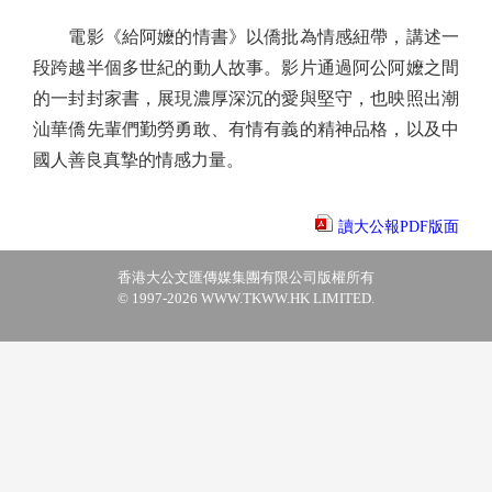
電影《給阿嬤的情書》以僑批為情感紐帶，講述一
段跨越半個多世紀的動人故事。影片通過阿公阿嬤之間
的一封封家書，展現濃厚深沉的愛與堅守，也映照出潮
汕華僑先輩們勤勞勇敢、有情有義的精神品格，以及中
國人善良真摯的情感力量。
讀大公報PDF版面
香港大公文匯傳媒集團有限公司版權所有
© 1997-2026 WWW.TKWW.HK LIMITED.