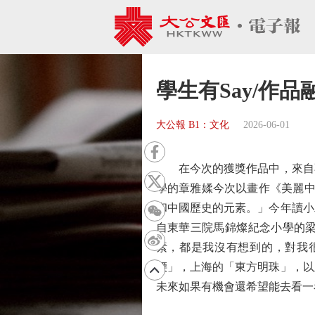
學生有Say/作
大公報 B1：文化
2026-06-01
在今次的獲獎作品中，來自不
學的章雅媃今次以畫作《美麗中
和中國歷史的元素。」今年讀小
自東華三院馬錦燦紀念小學的梁
素，都是我沒有想到的，對我
腰」，上海的「東方明珠」，以
未來如果有機會還希望能去看一