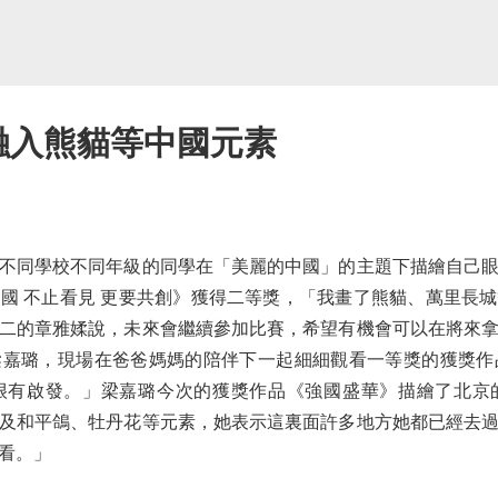
品融入熊貓等中國元素
同學校不同年級的同學在「美麗的中國」的主題下描繪自己眼
國 不止看見 更要共創》獲得二等獎，「我畫了熊貓、萬里長
二的章雅媃說，未來會繼續參加比賽，希望有機會可以在將來
嘉璐，現場在爸爸媽媽的陪伴下一起細細觀看一等獎的獲獎作
很有啟發。」梁嘉璐今次的獲獎作品《強國盛華》描繪了北京
及和平鴿、牡丹花等元素，她表示這裏面許多地方她都已經去
看。」