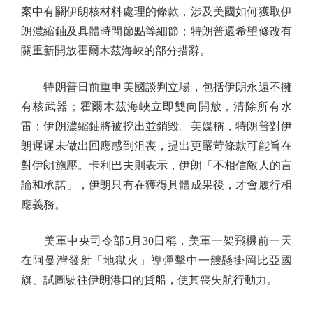
案中有關伊朗核材料處理的條款，涉及美國如何獲取伊
朗濃縮鈾及具體時間節點等細節；特朗普還希望修改有
關重新開放霍爾木茲海峽的部分措辭。
特朗普日前重申美國談判立場，包括伊朗永遠不擁
有核武器；霍爾木茲海峽立即雙向開放，清除所有水
雷；伊朗濃縮鈾將被挖出並銷毀。美媒稱，特朗普對伊
朗遲遲未做出回應感到沮喪，提出更嚴苛條款可能旨在
對伊朗施壓。卡利巴夫則表示，伊朗「不相信敵人的言
論和承諾」，伊朗只有在獲得具體成果後，才會履行相
應義務。
美軍中央司令部5月30日稱，美軍一架飛機前一天
在阿曼灣發射「地獄火」導彈擊中一艘懸掛岡比亞國
旗、試圖駛往伊朗港口的貨船，使其喪失航行動力。