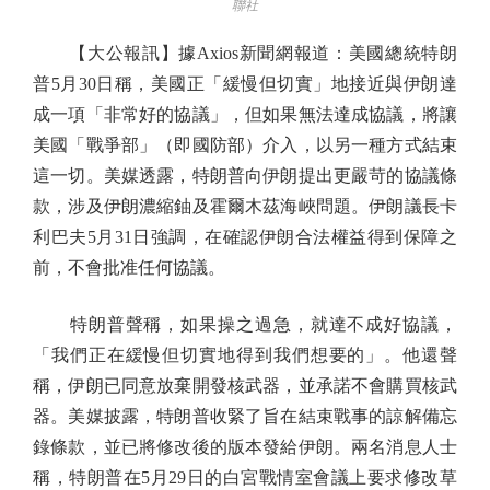
聯社
【大公報訊】據Axios新聞網報道：美國總統特朗
普5月30日稱，美國正「緩慢但切實」地接近與伊朗達
成一項「非常好的協議」，但如果無法達成協議，將讓
美國「戰爭部」（即國防部）介入，以另一種方式結束
這一切。美媒透露，特朗普向伊朗提出更嚴苛的協議條
款，涉及伊朗濃縮鈾及霍爾木茲海峽問題。伊朗議長卡
利巴夫5月31日強調，在確認伊朗合法權益得到保障之
前，不會批准任何協議。
特朗普聲稱，如果操之過急，就達不成好協議，
「我們正在緩慢但切實地得到我們想要的」。他還聲
稱，伊朗已同意放棄開發核武器，並承諾不會購買核武
器。美媒披露，特朗普收緊了旨在結束戰事的諒解備忘
錄條款，並已將修改後的版本發給伊朗。兩名消息人士
稱，特朗普在5月29日的白宮戰情室會議上要求修改草