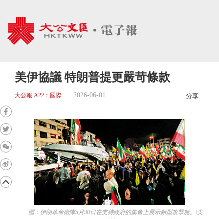
美伊協議 特朗普提更嚴苛條款
2026-06-01
大公報 A22：國際
分享
圖：伊朗革命衛隊5月30日在支持政府的集會上展示新型攻擊艇。\美