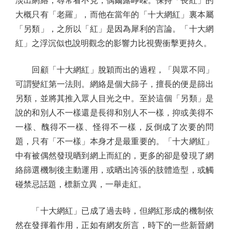
淡出網絡，尋常看不見，偶爾露崢嶸。保持「長紅」的
大概只有「老羅」，而他在當年的「十大網紅」裏本屬
「另類」，之所以「紅」是因為犀利的言論。「十大網
紅」之浮沉似也說明觀念的影響力比視覺衝擊更持久。
回顧「十大網紅」脫穎而出的過程，「與眾不同」
可謂變紅第一法則。網絡是個大篩子，擅長的便是篩出
另類，並將其推入眾人目光之中。至於這個「另類」是
說的和別人不一樣還是長得和別人不一樣，抑或美得不
一樣、醜得不一樣、怪得不一樣，反倒成了次要的問
題，只有「不一樣」本身才是最重要的。「十大網紅」
中有被偶然發現晒到網上而紅的，更多的卻是發現了網
絡篩選機制後主動運用，或晒出誇張的肢體造型，或觸
碰禁忌話題，標新立異，一舉走紅。
「十大網紅」已成了過去時，但網紅形成的機制依
然在發揮着作用，正如有網友所言，時下的一些新晉網