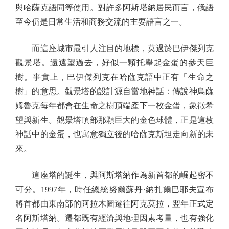
與哈薩克語同等使用。對許多阿斯塔納居民而言，俄語
至今仍是日常生活和商務交流的主要語言之一。
而這座城市最引人注目的地標，莫過於巴伊傑列克
觀景塔。遠遠望過去，好似一顆托舉起金蛋的參天巨
樹。事實上，巴伊傑列克在哈薩克語中正有「生命之
樹」的意思。觀景塔的設計源自當地神話：傳說神鳥薩
姆魯克每年都會在生命之樹頂端產下一枚金蛋，象徵希
望與新生。觀景塔頂部那顆巨大的金色球體，正是這枚
神話中的金蛋，也寓意獨立後的哈薩克斯坦走向新的未
來。
這座塔的誕生，與阿斯塔納作為新首都的崛起密不
可分。1997年，時任總統努爾蘇丹·納扎爾巴耶夫宣布
將首都由東南部的阿拉木圖遷往阿克莫拉，翌年正式定
名阿斯塔納。遷都既有經濟與地理因素考量，也有強化