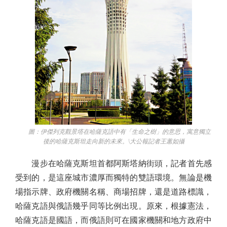
圖：伊傑列克觀景塔在哈薩克語中有「生命之樹」的意思，寓意獨立
後的哈薩克斯坦走向新的未來。\大公報記者王蕙如攝
漫步在哈薩克斯坦首都阿斯塔納街頭，記者首先感
受到的，是這座城市濃厚而獨特的雙語環境。無論是機
場指示牌、政府機關名稱、商場招牌，還是道路標識，
哈薩克語與俄語幾乎同等比例出現。原來，根據憲法，
哈薩克語是國語，而俄語則可在國家機關和地方政府中