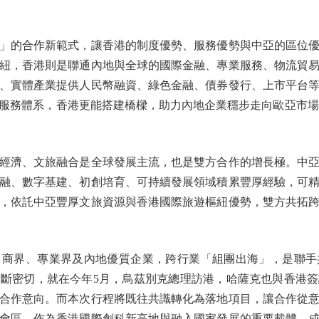
的合作新範式，讓香港的制度優勢、服務優勢與中亞的區位優
紐，香港則是聯通內地與全球的國際金融、專業服務、物流貿
、實體產業提供人民幣融資、綠色金融、債券發行、上市平台
服務體系，香港更能搭建橋樑，助力內地企業穩步走向歐亞市場
濟、文旅融合是全球發展主流，也是雙方合作的增長極。中亞
融、數字基建、初創培育、可持續發展領域積累豐厚經驗，可
，依託中亞豐厚文旅資源與香港國際旅遊樞紐優勢，雙方共拓
界、專業界及內地優質企業，跨行業「組團出海」，是聯手
斷密切，就在今年5月，烏茲別克總理訪港，哈薩克也與香港
合作意向。而本次行程將既往共識轉化為落地項目，讓合作從
會區，作為香港國際創科新高地與融入國家發展的重要載體，