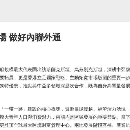
場 做好內聯外通
規模最大代表團出訪哈薩克斯坦、烏茲別克斯坦，深耕中亞腹
要拓展，更是香港立足國家戰略、主動拓寬市場版圖的重要一
獨特優勢，推動與中亞多領域深層次合作，既為自身高質量發
一帶一路」建設的核心板塊，資源稟賦優越、經濟活力湧現，
龐大青年人口與消費潛力，兩國均是區域發展的重要節點。當
更登頂全球最大跨境財富管理中心。兩地發展階段互補、產業