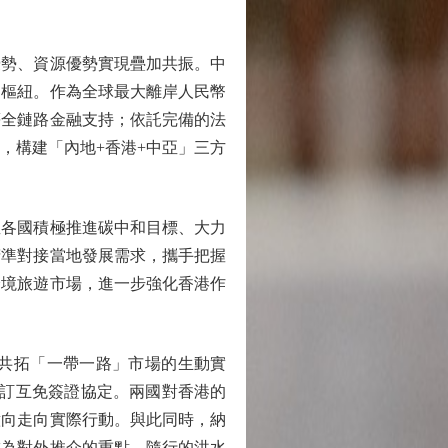
勢、資源優勢實現疊加共振。中
易樞紐。作為全球最大離岸人民幣
等全鏈路金融支持；依託完備的法
，構建「內地+香港+中亞」三方
各國積極推進碳中和目標、大力
精準對接當地發展需求，攜手把握
跨境旅遊市場，進一步強化香港作
共拓「一帶一路」市場的生動實
簽訂互免簽證協定。兩國對香港的
意向走向實際行動。與此同時，納
成為對外推介的重點。隨行的洪水