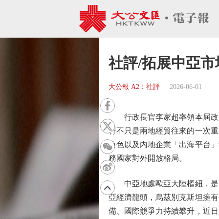
社評/拓展中亞市
大公報 A2：社評
2026-06-01
行政長官李家超率領本屆政府
行不只是兩地經貿往來的一次重
角色以及內地企業「出海平台」
務國家對外開放格局。
中亞地處歐亞大陸樞紐，是「
亞經濟龍頭，烏茲別克斯坦擁有
備、國際競爭力持續攀升，近日