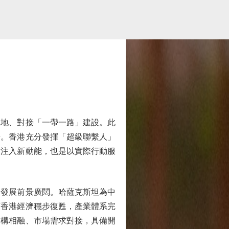
地、對接「一帶一路」建設。此
步。香港充分發揮「超級聯繫人」
展注入新動能，也是以實際行動服
發展前景廣闊。哈薩克斯坦為中
下香港經濟穩步復甦，產業體系完
結構相融、市場需求對接，具備開