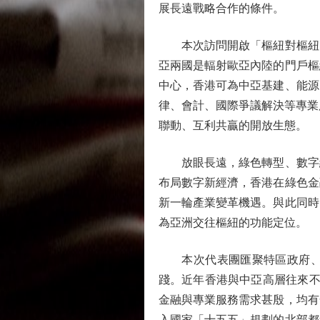
展長遠戰略合作的條件。
本次訪問開啟「樞紐對樞紐」
亞兩國是輻射歐亞內陸的門戶樞
中心，香港可為中亞基建、能源
律、會計、國際爭議解決等專業
聯動、互利共贏的開放生態。
放眼長遠，綠色轉型、數字經
布局數字新經濟，香港在綠色金
新一輪產業變革機遇。與此同時
為亞洲交往樞紐的功能定位。
本次代表團匯聚特區政府、商
踐。近年香港與中亞高層往來不
金融與專業服務需求甚殷，均有
入國家「十五五」規劃的北部都