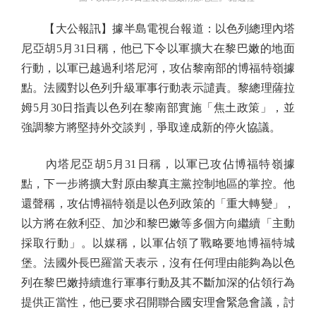
【大公報訊】據半島電視台報道：以色列總理內塔
尼亞胡5月31日稱，他已下令以軍擴大在黎巴嫩的地面
行動，以軍已越過利塔尼河，攻佔黎南部的博福特嶺據
點。法國對以色列升級軍事行動表示譴責。黎總理薩拉
姆5月30日指責以色列在黎南部實施「焦土政策」，並
強調黎方將堅持外交談判，爭取達成新的停火協議。
內塔尼亞胡5月31日稱，以軍已攻佔博福特嶺據
點，下一步將擴大對原由黎真主黨控制地區的掌控。他
還聲稱，攻佔博福特嶺是以色列政策的「重大轉變」，
以方將在敘利亞、加沙和黎巴嫩等多個方向繼續「主動
採取行動」。以媒稱，以軍佔領了戰略要地博福特城
堡。法國外長巴羅當天表示，沒有任何理由能夠為以色
列在黎巴嫩持續進行軍事行動及其不斷加深的佔領行為
提供正當性，他已要求召開聯合國安理會緊急會議，討