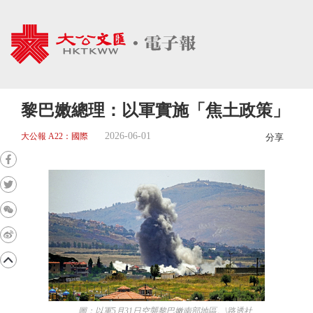
黎巴嫩總理：以軍實施「焦土政策」
2026-06-01
大公報 A22：國際
分享
圖：以軍5月31日空襲黎巴嫩南部地區。\路透社