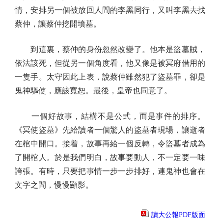
情，安排另一個被放回人間的李黑同行，又叫李黑去找
蔡仲，讓蔡仲挖開墳墓。
到這裏，蔡仲的身份忽然改變了。他本是盜墓賊，
依法該死，但從另一個角度看，他又像是被冥府借用的
一隻手。太守因此上表，說蔡仲雖然犯了盜墓罪，卻是
鬼神驅使，應該寬恕。最後，皇帝也同意了。
一個好故事，結構不是公式，而是事件的排序。
《冥使盜墓》先給讀者一個驚人的盜墓者現場，讓逝者
在棺中開口。接着，故事再給一個反轉，令盜墓者成為
了開棺人。於是我們明白，故事要動人，不一定要一味
誇張。有時，只要把事情一步一步排好，連鬼神也會在
文字之間，慢慢顯影。
讀大公報PDF版面