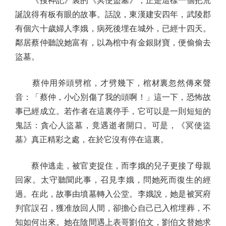
《搜神記》裏的《冥使盜墓》，正是這樣一個把荒
誕說得有板有眼的故事。話說，東漢建安四年，武陵郡
有個六十歲婦人李娥，病死後埋在城外，已經十四天。
鄰居蔡仲聽說她富有，以為棺中有金銀財寶，便偷偷去
盜墓。
蔡仲用斧頭劈棺，才劈幾下，棺材裏忽然傳來聲
音：「蔡仲，小心別傷了我的頭啊！」這一下，恐怖故
事已經成立。若作者在這裏停手，它可以是一則短短的
鬼話：貪心人盜墓，竟遇逝者開口。可是，《冥使盜
墓》真正精彩之處，在於它沒有停在這裏。
蔡仲逃走，被官吏捉住，而李娥的兒子更接了母親
回家。太守聽聞此事，召見李娥，問她死而復生的經
過。在此，故事由墳墓轉入公堂。李娥說，她是被冥府
判官誤召，獲准放回人間，卻擔心自己已入棺埋葬，不
知如何出來。她在陰間遇上表哥劉伯文，劉伯文替她求