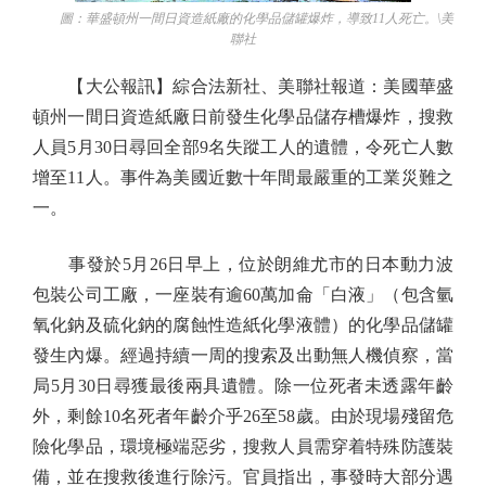
圖：華盛頓州一間日資造紙廠的化學品儲罐爆炸，導致11人死亡。\美
聯社
【大公報訊】綜合法新社、美聯社報道：美國華盛
頓州一間日資造紙廠日前發生化學品儲存槽爆炸，搜救
人員5月30日尋回全部9名失蹤工人的遺體，令死亡人數
增至11人。事件為美國近數十年間最嚴重的工業災難之
一。
事發於5月26日早上，位於朗維尤市的日本動力波
包裝公司工廠，一座裝有逾60萬加侖「白液」（包含氫
氧化鈉及硫化鈉的腐蝕性造紙化學液體）的化學品儲罐
發生內爆。經過持續一周的搜索及出動無人機偵察，當
局5月30日尋獲最後兩具遺體。除一位死者未透露年齡
外，剩餘10名死者年齡介乎26至58歲。由於現場殘留危
險化學品，環境極端惡劣，搜救人員需穿着特殊防護裝
備，並在搜救後進行除污。官員指出，事發時大部分遇