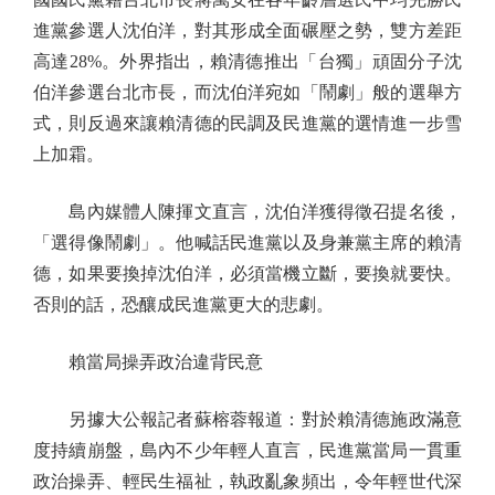
進黨參選人沈伯洋，對其形成全面碾壓之勢，雙方差距
高達28%。外界指出，賴清德推出「台獨」頑固分子沈
伯洋參選台北市長，而沈伯洋宛如「鬧劇」般的選舉方
式，則反過來讓賴清德的民調及民進黨的選情進一步雪
上加霜。
島內媒體人陳揮文直言，沈伯洋獲得徵召提名後，
「選得像鬧劇」。他喊話民進黨以及身兼黨主席的賴清
德，如果要換掉沈伯洋，必須當機立斷，要換就要快。
否則的話，恐釀成民進黨更大的悲劇。
賴當局操弄政治違背民意
另據大公報記者蘇榕蓉報道：對於賴清德施政滿意
度持續崩盤，島內不少年輕人直言，民進黨當局一貫重
政治操弄、輕民生福祉，執政亂象頻出，令年輕世代深