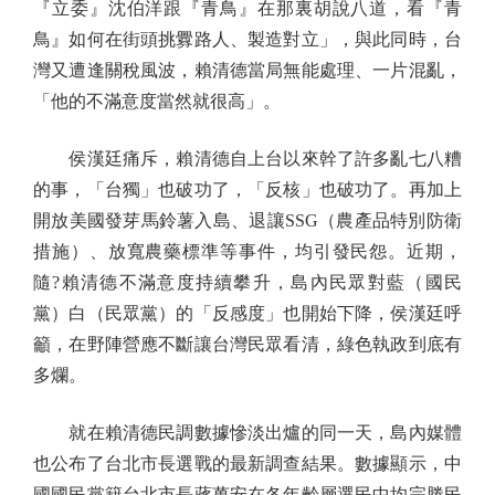
『立委』沈伯洋跟『青鳥』在那裏胡說八道，看『青
鳥』如何在街頭挑釁路人、製造對立」，與此同時，台
灣又遭逢關稅風波，賴清德當局無能處理、一片混亂，
「他的不滿意度當然就很高」。
侯漢廷痛斥，賴清德自上台以來幹了許多亂七八糟
的事，「台獨」也破功了，「反核」也破功了。再加上
開放美國發芽馬鈴薯入島、退讓SSG（農產品特別防衛
措施）、放寬農藥標準等事件，均引發民怨。近期，
隨?賴清德不滿意度持續攀升，島內民眾對藍（國民
黨）白（民眾黨）的「反感度」也開始下降，侯漢廷呼
籲，在野陣營應不斷讓台灣民眾看清，綠色執政到底有
多爛。
就在賴清德民調數據慘淡出爐的同一天，島內媒體
也公布了台北市長選戰的最新調查結果。數據顯示，中
國國民黨籍台北市長蔣萬安在各年齡層選民中均完勝民