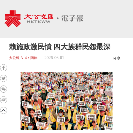
賴施政激民憤 四大族群民怨最深
2026-06-01
大公報 A14：兩岸
分享