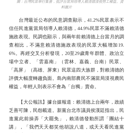
圖：台灣民眾舉行集會，批評台當局領導人賴清德漠視勞工權益。資
料圖片
台灣最近公布的民意調查顯示，41.2%民眾表示不
信任民進黨當局領導人賴清德，44.9%民眾不滿賴清德
施政表現。民調也顯示，與兩年前賴清德上台當月的調
查相比，不滿意賴清德施政表現的民眾大幅增加19.
6%。再經交叉分析發現，20至29歲青年群體、政治立
場中立者、「雲嘉南」（雲林、嘉義、台南）民眾、
「高屏」（高雄、屏東）民眾這四大族群，對賴清德的
評價大幅度轉趨負面。島內南部農民不滿當局漠視農民
權益，年輕人則表示不會為「台獨」賣命。
【大公報訊】據台媒報道：賴清德上台兩年，政績
乏善可陳，民怨載道。新黨台北市議員侯漢廷指出，民
進黨此前操弄「大罷免」，賴清德發動所謂「團結十
講」，「我們天天都笑他胡說八道，或天天看民進黨