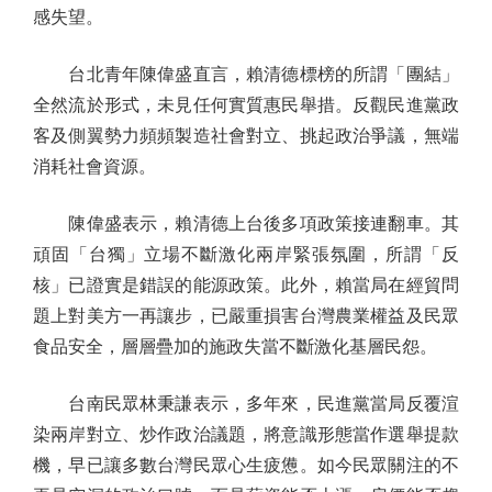
感失望。
台北青年陳偉盛直言，賴清德標榜的所謂「團結」
全然流於形式，未見任何實質惠民舉措。反觀民進黨政
客及側翼勢力頻頻製造社會對立、挑起政治爭議，無端
消耗社會資源。
陳偉盛表示，賴清德上台後多項政策接連翻車。其
頑固「台獨」立場不斷激化兩岸緊張氛圍，所謂「反
核」已證實是錯誤的能源政策。此外，賴當局在經貿問
題上對美方一再讓步，已嚴重損害台灣農業權益及民眾
食品安全，層層疊加的施政失當不斷激化基層民怨。
台南民眾林秉謙表示，多年來，民進黨當局反覆渲
染兩岸對立、炒作政治議題，將意識形態當作選舉提款
機，早已讓多數台灣民眾心生疲憊。如今民眾關注的不