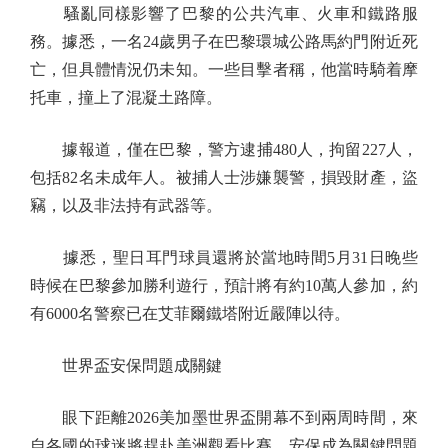
騷亂同樣影響了巴黎的公共汽車、火車和鐵路服
務。據悉，一名24歲男子在巴黎環城公路馬約門附近死
亡，但具體情況仍未知。一些目擊者稱，他當時騎着摩
托車，撞上了混凝土路障。
據報道，僅在巴黎，警方逮捕480人，拘留227人，
包括82名未成年人。被捕人士涉嫌襲警，損毀財產，盜
竊，以及非法持有武器等。
據悉，聖日耳門球員還將於當地時間5月31日晚些
時候在巴黎參加勝利遊行，預計將有約10萬人參加，約
有6000名警察已在艾菲爾鐵塔附近嚴陣以待。
世界盃安保問題成關鍵
眼下距離2026美加墨世界盃開幕不到兩周時間，來
自各國的球迷將趕赴美洲觀看比賽，安保成為關鍵問題