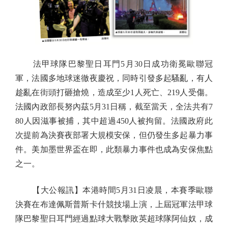
法甲球隊巴黎聖日耳門5月30日成功衛冕歐聯冠
軍，法國多地球迷徹夜慶祝，同時引發多起騷亂，有人
趁亂在街頭打砸搶燒，造成至少1人死亡、219人受傷。
法國內政部長努內茲5月31日稱，截至當天，全法共有7
80人因滋事被捕，其中超過450人被拘留。法國政府此
次提前為決賽夜部署大規模安保，但仍發生多起暴力事
件。美加墨世界盃在即，此類暴力事件也成為安保焦點
之一。
【大公報訊】本港時間5月31日凌晨，本賽季歐聯
決賽在布達佩斯普斯卡什競技場上演，上屆冠軍法甲球
隊巴黎聖日耳門經過點球大戰擊敗英超球隊阿仙奴，成