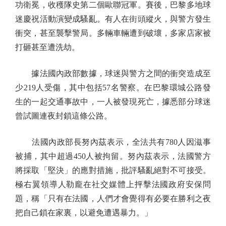
功衛冕，收穫隊史第二個歐聯冠軍。賽後，巴黎多地球
迷慶祝活動演變成騷亂。有人在街頭縱火，與警方發生
衝突，甚至襲擊警局。多輛車輛遭到破壞，多家店家被
打砸甚至遭洗劫。
據法國內政部數據，球迷與警方之間的衝突造成至
少219人受傷，其中包括57名警察。在巴黎環城公路發
生的一起交通事故中，一人被發現死亡，據悉部分球迷
曾試圖連夜封鎖這條公路。
法國內政部長努內茲表示，全法共有780人因滋事
被捕，其中超過450人被拘留。努內茲表示，法國警方
將採取「堅決」的應對措施，批評騷亂絕對不可接受。
極右翼領導人勒龐在社交媒體上抨擊法國政府安保問
題，稱「只有在法國，人們才會覺得有必要在勝利之夜
把自己鎖在家裏，以避免遭遇暴力。」