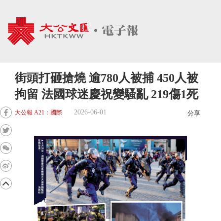
街頭打砸搶燒 逾780人被捕 450人被
拘留 法國球迷慶祝變騷亂 219傷1死
2026-06-01
大公報 A21：國際
分享