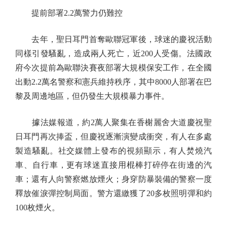
提前部署2.2萬警力仍難控
去年，聖日耳門首奪歐聯冠軍後，球迷的慶祝活動
同樣引發騷亂，造成兩人死亡，近200人受傷。法國政
府今次提前為歐聯決賽夜部署大規模保安工作，在全國
出動2.2萬名警察和憲兵維持秩序，其中8000人部署在巴
黎及周邊地區，但仍發生大規模暴力事件。
據法媒報道，約2萬人聚集在香榭麗舍大道慶祝聖
日耳門再次捧盃，但慶祝逐漸演變成衝突，有人在多處
製造騷亂。社交媒體上發布的視頻顯示，有人焚燒汽
車、自行車，更有球迷直接用棍棒打碎停在街邊的汽
車；還有人向警察燃放煙火；身穿防暴裝備的警察一度
釋放催淚彈控制局面。警方還繳獲了20多枚照明彈和約
100枚煙火。