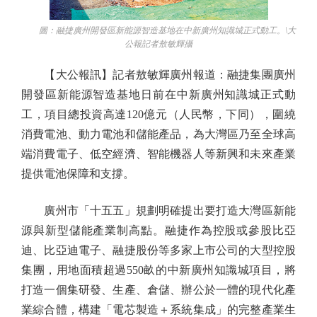
圖：融捷廣州開發區新能源智造基地在中新廣州知識城正式動工。\大
公報記者敖敏輝攝
【大公報訊】記者敖敏輝廣州報道：融捷集團廣州
開發區新能源智造基地日前在中新廣州知識城正式動
工，項目總投資高達120億元（人民幣，下同），圍繞
消費電池、動力電池和儲能產品，為大灣區乃至全球高
端消費電子、低空經濟、智能機器人等新興和未來產業
提供電池保障和支撐。
廣州市「十五五」規劃明確提出要打造大灣區新能
源與新型儲能產業制高點。融捷作為控股或參股比亞
迪、比亞迪電子、融捷股份等多家上市公司的大型控股
集團，用地面積超過550畝的中新廣州知識城項目，將
打造一個集研發、生產、倉儲、辦公於一體的現代化產
業綜合體，構建「電芯製造＋系統集成」的完整產業生