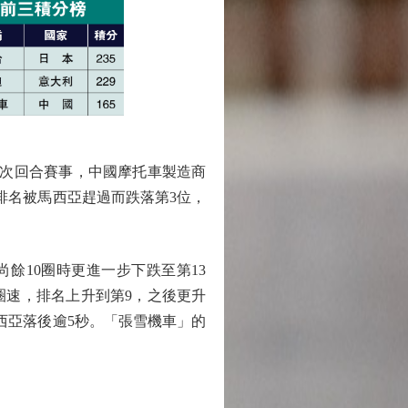
舉行次回合賽事，中國摩托車製造商
排名被馬西亞趕過而跌落第3位，
餘10圈時更進一步下跌至第13
快圈速，排名上升到第9，之後更升
馬西亞落後逾5秒。「張雪機車」的