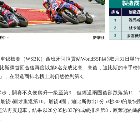
賽（WSBK）西班牙阿拉貢站WorldSSP組別5月31日
比斯繼首回合後再度以第8名完成比賽。賽後，迪比斯的車手榜
」，在製造商排名榜上則仍然位列第3。
，開賽不久便爬升一級至第9，但經過兩圈後卻跌落第11，尚
最後6圈才重返第10。最後4圈，迪比斯做出1分53秒300的最
法再度超車，結果以28分35秒337的成績排名第8，較奪冠的
。