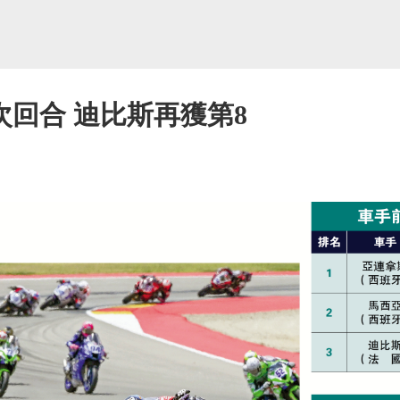
次回合 迪比斯再獲第8