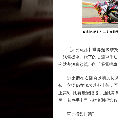
【大公報訊】世界超級摩托車錦標
「張雪機車」旗下的法國車手迪
今站亦無緣頒獎台的「張雪機車
迪比斯在次回合以第10位起步
位，之後仍在10名以外上落，至
上第8。比賽最後階段，迪比斯無
另一名車手卡里卡蘇洛則得第19
車手榜暫排第3