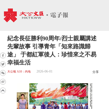
紀念長征勝利90周年/烈士親屬講述
先輩故事 引導青年「知來路識歸
途」 于都紅軍後人：珍惜來之不易
幸福生活
2026-06-01
大公報 A10：內地
分享