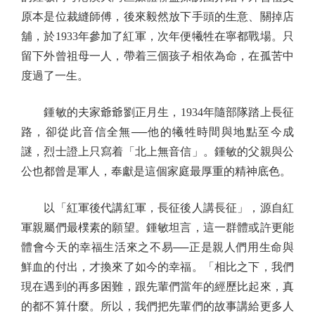
原本是位裁縫師傅，後來毅然放下手頭的生意、關掉店
舖，於1933年參加了紅軍，次年便犧牲在寧都戰場。只
留下外曾祖母一人，帶着三個孩子相依為命，在孤苦中
度過了一生。
鍾敏的夫家爺爺劉正月生，1934年隨部隊踏上長征
路，卻從此音信全無──他的犧牲時間與地點至今成
謎，烈士證上只寫着「北上無音信」。鍾敏的父親與公
公也都曾是軍人，奉獻是這個家庭最厚重的精神底色。
以「紅軍後代講紅軍，長征後人講長征」，源自紅
軍親屬們最樸素的願望。鍾敏坦言，這一群體或許更能
體會今天的幸福生活來之不易──正是親人們用生命與
鮮血的付出，才換來了如今的幸福。「相比之下，我們
現在遇到的再多困難，跟先輩們當年的經歷比起來，真
的都不算什麼。所以，我們把先輩們的故事講給更多人