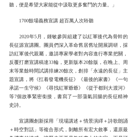
聽，便是希望大家能從中汲取更多奮鬥的力量。」
1700餘場義務宣講 超百萬人次聆聽
2020年5月，鍾敏參與組建了以紅軍後代為骨幹的
長征源宣講團。團員們深入革命舊居舊址開展調研，採
訪紅軍後代親屬，邀請專家學者對內容進行專業把關，
反覆打磨宣講稿達33輪，更新版本20餘版，在晚上、周
末等業餘時間試講排練20餘次，創排「永遠的長征」主
題宣講，將《扛着發電機長征》《最後的家書》《一句
承諾一生守候》《尋找紅軍爺爺》《從于都到大渡河》
等7個故事緊密銜接，書寫了一部蕩氣回腸的長征精神
史詩。
宣講團創新採用「現場講述＋情景演繹＋詩歌朗誦
＋時空對話」等複合形式，剝離所有宏大敘事，還原最