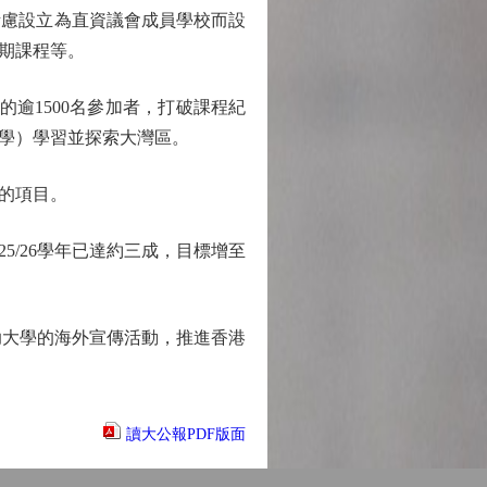
慮設立為直資議會成員學校而設
期課程等。
逾1500名參加者，打破課程紀
學）學習並探索大灣區。
的項目。
/26學年已達約三成，目標增至
助大學的海外宣傳活動，推進香港
讀大公報PDF版面