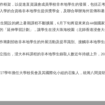
框架，以促進直資議會成員學校非本地學生的發展，包括正考
入學的合資格非本地學生提供獎學金，及聯合舉辦海外宣傳和暑
設的網上暑期課程不斷擴展，6月下旬將迎來來自44個國家的
的「延伸學習計劃」，讓學生在浸大珠海校園（北師香港浸會大
籌劃招收非本地學生的外展活動及提早識別、接觸非本地學生
出，浸大本科課程的非本地學生錄取人數近年持續上升，2025
/27學年擔任大學校長會及其國際化小組的召集人，統籌八間資