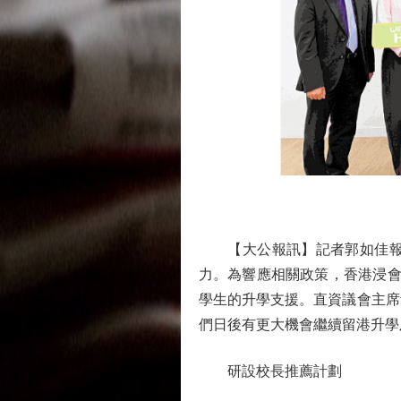
【大公報訊】記者郭如佳報道
力。為響應相關政策，香港浸會
學生的升學支援。直資議會主席
們日後有更大機會繼續留港升學
研設校長推薦計劃