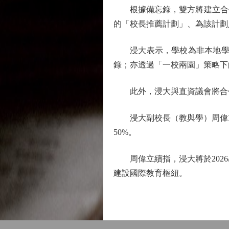
根據備忘錄，雙方將建立合作
的「校長推薦計劃」、為該計劃
浸大表示，學校為非本地學生開
錄；亦透過「一校兩園」策略下
此外，浸大與直資議會將合作
浸大副校長（教與學）周偉立指
50%。
周偉立續指，浸大將於2026
建設國際教育樞紐。