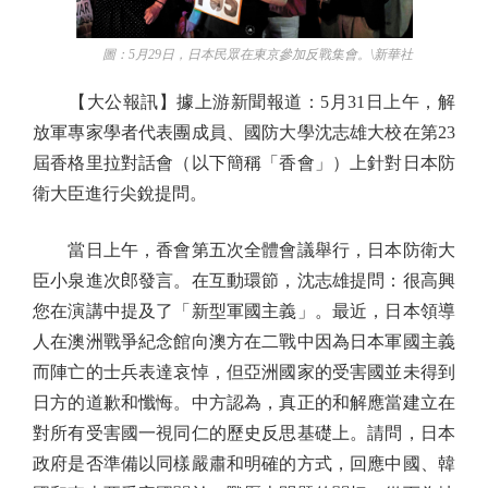
圖：5月29日，日本民眾在東京參加反戰集會。\新華社
【大公報訊】據上游新聞報道：5月31日上午，解
放軍專家學者代表團成員、國防大學沈志雄大校在第23
屆香格里拉對話會（以下簡稱「香會」）上針對日本防
衛大臣進行尖銳提問。
當日上午，香會第五次全體會議舉行，日本防衛大
臣小泉進次郎發言。在互動環節，沈志雄提問：很高興
您在演講中提及了「新型軍國主義」。最近，日本領導
人在澳洲戰爭紀念館向澳方在二戰中因為日本軍國主義
而陣亡的士兵表達哀悼，但亞洲國家的受害國並未得到
日方的道歉和懺悔。中方認為，真正的和解應當建立在
對所有受害國一視同仁的歷史反思基礎上。請問，日本
政府是否準備以同樣嚴肅和明確的方式，回應中國、韓