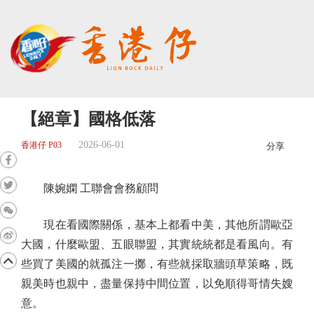
【絕章】國格低落
2026-06-01
香港仔 P03
分享
陳婉嫻 工聯會會務顧問
現在看國際關係，基本上都看中美，其他所謂歐亞
大國，什麼歐盟、五眼聯盟，其實統統都是看風向。有
些買了美國的就孤注一擲，有些就採取牆頭草策略，既
親美時也親中，盡量保持中間位置，以免順得哥情失嫂
意。