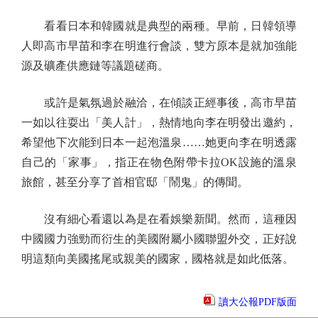
看看日本和韓國就是典型的兩種。早前，日韓領導
人即高市早苗和李在明進行會談，雙方原本是就加強能
源及礦產供應鏈等議題磋商。
或許是氣氛過於融洽，在傾談正經事後，高市早苗
一如以往耍出「美人計」，熱情地向李在明發出邀約，
希望他下次能到日本一起泡溫泉……她更向李在明透露
自己的「家事」，指正在物色附帶卡拉OK設施的溫泉
旅館，甚至分享了首相官邸「鬧鬼」的傳聞。
沒有細心看還以為是在看娛樂新聞。然而，這種因
中國國力強勁而衍生的美國附屬小國聯盟外交，正好說
明這類向美國搖尾或親美的國家，國格就是如此低落。
讀大公報PDF版面