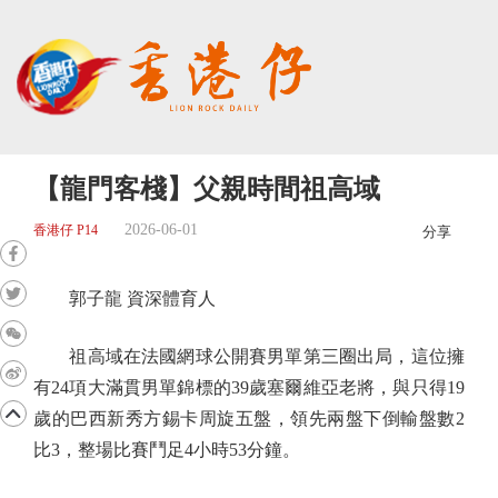
【龍門客棧】父親時間祖高域
2026-06-01
香港仔 P14
分享
郭子龍 資深體育人
祖高域在法國網球公開賽男單第三圈出局，這位擁
有24項大滿貫男單錦標的39歲塞爾維亞老將，與只得19
歲的巴西新秀方錫卡周旋五盤，領先兩盤下倒輸盤數2
比3，整場比賽鬥足4小時53分鐘。