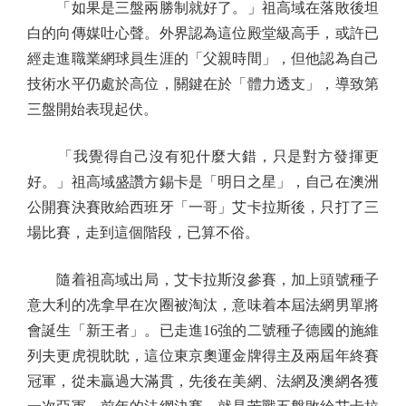
「如果是三盤兩勝制就好了。」祖高域在落敗後坦
白的向傳媒吐心聲。外界認為這位殿堂級高手，或許已
經走進職業網球員生涯的「父親時間」，但他認為自己
技術水平仍處於高位，關鍵在於「體力透支」，導致第
三盤開始表現起伏。
「我覺得自己沒有犯什麼大錯，只是對方發揮更
好。」祖高域盛讚方錫卡是「明日之星」，自己在澳洲
公開賽決賽敗給西班牙「一哥」艾卡拉斯後，只打了三
場比賽，走到這個階段，已算不俗。
隨着祖高域出局，艾卡拉斯沒參賽，加上頭號種子
意大利的冼拿早在次圈被淘汰，意味着本屆法網男單將
會誕生「新王者」。已走進16強的二號種子德國的施維
列夫更虎視眈眈，這位東京奧運金牌得主及兩屆年終賽
冠軍，從未贏過大滿貫，先後在美網、法網及澳網各獲