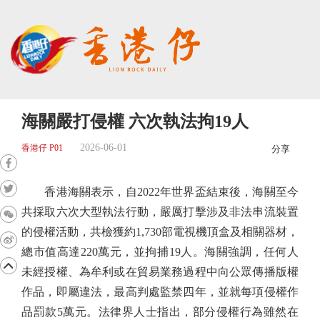
海關嚴打侵權 六次執法拘19人
2026-06-01
香港仔 P01
分享
香港海關表示，自2022年世界盃結束後，海關至今
共採取六次大型執法行動，嚴厲打擊涉及非法串流裝置
的侵權活動，共檢獲約1,730部電視機頂盒及相關器材，
總市值高達220萬元，並拘捕19人。海關強調，任何人
未經授權、為牟利或在貿易業務過程中向公眾傳播版權
作品，即屬違法，最高判處監禁四年，並就每項侵權作
品罰款5萬元。法律界人士指出，部分侵權行為雖然在