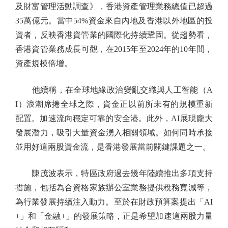
及財富管理活動調查》，香港資產管理業務總值已超過
35萬億元。當中54%資金來自內地及香港以外地區的投
資者，反映香港資管業的國際化持續鞏固。從趨勢看，
香港資管業務成長可觀，在2015年至2024年的10年間，
資產規模倍增。
他續稱，在全球地緣政治變亂交織與人工智能（A
I）浪潮席捲全球之際，資金正以前所未有的規模重新
配置。加速流向穩定可靠的安全港。此外，AI展現龐大
發展潛力，吸引大量資金湧入相關領域。如何同時承接
並用好這兩股資金流，是香港發展當前關鍵課題之一。
陳茂波表示，特區政府過去幾年陸續推出多項支持
措施，包括為合資格家族辦公室業務提供稅務寬減等，
為行業發展持續注入動力。至於在財政預算案提出「AI
+」和「金融+」的發展策略，正是希望加速這兩股力量