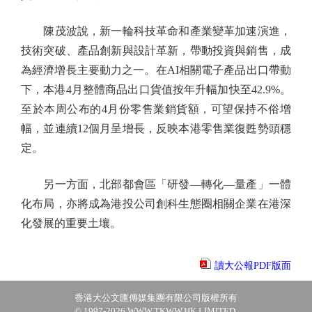
陳茂波說，新一輪科技革命和產業變革加速演進，
技術突破、產品創新與設計革新，帶動投資與銷售，成
為經濟增長主要動力之一。在AI相關電子產品出口帶動
下，本港4月整體商品出口貨值按年升幅加快至42.9%。
至於本周公布的4月份零售業銷貨額，可望保持不俗增
幅，並連續12個月呈增長，反映本港零售業復甦勢頭穩
定。
另一方面，北部都會區「研發—轉化—量產」一體
化布局，亦將成為港投公司創科生態圈相關企業在港深
化發展的重要土壤。
讀大公報PDF版面
香港大公文匯傳媒集團有限公司版權所有
© 1997-2026 WWW.TKWW.HK LIMITED.