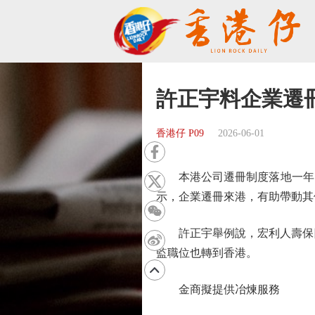
許正宇料企業遷
香港仔 P09
2026-06-01
本港公司遷冊制度落地一年，吸
示，企業遷冊來港，有助帶動其
許正宇舉例說，宏利人壽保險
監職位也轉到香港。
金商擬提供冶煉服務