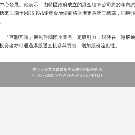
心發展。他表示，由特區政府成立的港金結算公司將於年內試
括來自瑞士MKS PAMP黃金冶煉商將香港定為第三總部，同時
。
「互聯互通」機制對國際企業有一定吸引力，現時在「港股通
投資者亦可通過港股通直接參與買賣，增加股份流動性。
香港大公文匯傳媒集團有限公司版權所有
© 1997-2026 WWW.TKWW.HK LIMITED.