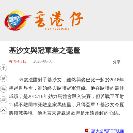
基沙文與冠軍差之毫釐
2026-06-01
香港仔 P15
分享
35歲法國射手基沙文，雖然與麥巴比一起於2018年
捧起世界盃，卻始終與歐聯冠軍無緣。他在歐聯的最佳
成績，是2015/16年効力馬體會殺入決賽，但苦戰至互射
12碼不敵同巿死敵皇家馬德里，只得亞軍！基沙文今夏
將轉戰美職，他坦言未曾贏過歐聯是永遠難解的心結。
讀大公報PDF版面