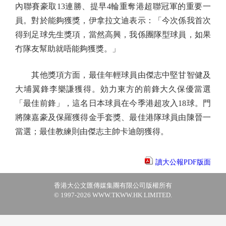
內聯賽豪取13連勝、提早4輪重奪港超聯冠軍的重要一
員。對於能夠獲獎，伊拿拉文迪表示：「今次係我首次
得到足球先生獎項，當然高興，我係團隊型球員，如果
冇隊友幫助就唔能夠獲獎。」
其他獎項方面，最佳年輕球員由傑志中堅甘智健及
大埔翼鋒李樂謙獲得。効力東方的前鋒大久保優當選
「最佳前鋒」，這名日本球員在今季港超攻入18球。門
將陳嘉豪及保羅獲得金手套獎、最佳港隊球員由陳晉一
當選；最佳教練則由傑志主帥卡迪朗獲得。
讀大公報PDF版面
香港大公文匯傳媒集團有限公司版權所有
© 1997-2026 WWW.TKWW.HK LIMITED.