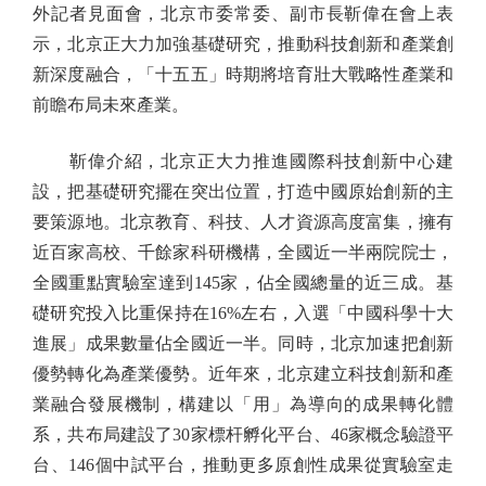
外記者見面會，北京市委常委、副市長靳偉在會上表
示，北京正大力加強基礎研究，推動科技創新和產業創
新深度融合，「十五五」時期將培育壯大戰略性產業和
前瞻布局未來產業。
靳偉介紹，北京正大力推進國際科技創新中心建
設，把基礎研究擺在突出位置，打造中國原始創新的主
要策源地。北京教育、科技、人才資源高度富集，擁有
近百家高校、千餘家科研機構，全國近一半兩院院士，
全國重點實驗室達到145家，佔全國總量的近三成。基
礎研究投入比重保持在16%左右，入選「中國科學十大
進展」成果數量佔全國近一半。同時，北京加速把創新
優勢轉化為產業優勢。近年來，北京建立科技創新和產
業融合發展機制，構建以「用」為導向的成果轉化體
系，共布局建設了30家標杆孵化平台、46家概念驗證平
台、146個中試平台，推動更多原創性成果從實驗室走