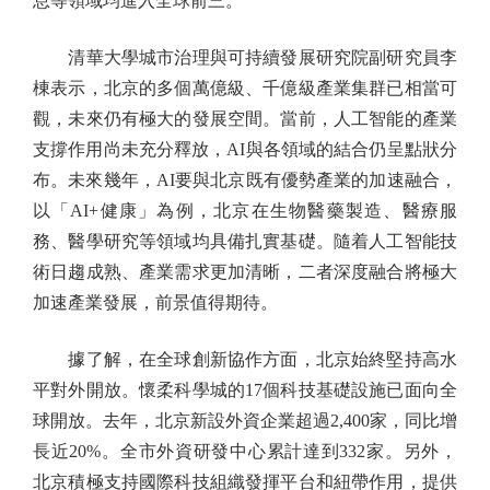
息等領域均進入全球前三。
清華大學城市治理與可持續發展研究院副研究員李
棟表示，北京的多個萬億級、千億級產業集群已相當可
觀，未來仍有極大的發展空間。當前，人工智能的產業
支撐作用尚未充分釋放，AI與各領域的結合仍呈點狀分
布。未來幾年，AI要與北京既有優勢產業的加速融合，
以「AI+健康」為例，北京在生物醫藥製造、醫療服
務、醫學研究等領域均具備扎實基礎。隨着人工智能技
術日趨成熟、產業需求更加清晰，二者深度融合將極大
加速產業發展，前景值得期待。
據了解，在全球創新協作方面，北京始終堅持高水
平對外開放。懷柔科學城的17個科技基礎設施已面向全
球開放。去年，北京新設外資企業超過2,400家，同比增
長近20%。全市外資研發中心累計達到332家。另外，
北京積極支持國際科技組織發揮平台和紐帶作用，提供