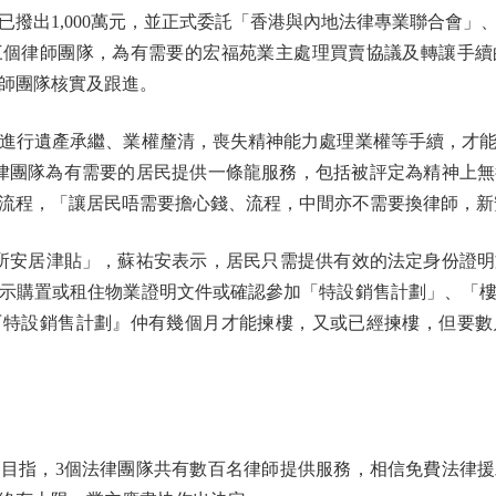
已撥出1,000萬元，並正式委託「香港與內地法律專業聯合會」
三個律師團隊，為有需要的宏福苑業主處理買賣協議及轉讓手續
師團隊核實及跟進。
行遺產承繼、業權釐清，喪失精神能力處理業權等手續，才能
法律團隊為有需要的居民提供一條龍服務，包括被評定為精神上
流程，「讓居民唔需要擔心錢、流程，中間亦不需要換律師，新
安居津貼」，蘇祐安表示，居民只需提供有效的法定身份證明
示購置或租住物業證明文件或確認參加「特設銷售計劃」、「
『特設銷售計劃』仲有幾個月才能揀樓，又或已經揀樓，但要數
指，3個法律團隊共有數百名律師提供服務，相信免費法律援