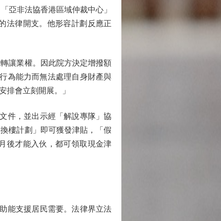
、「亞非法協香港區域仲裁中心」
的法律開支。他形容計劃反應正
轉讓業權。因此院方決定增撥額
無行為能力而無法處理自身財產與
安排會立刻開展。」
文件，並出示經「解說專隊」協
樓換樓計劃」即可獲發津貼，「假
月後才能入伙，都可領取現金津
助能支援居民需要。法律界立法