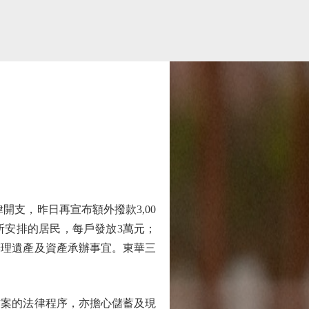
支，昨日再宣布額外撥款3,00
所安排的居民，每戶發放3萬元；
辦理遺產及資產承辦事宜。東華三
案的法律程序，亦擔心儲蓄及現