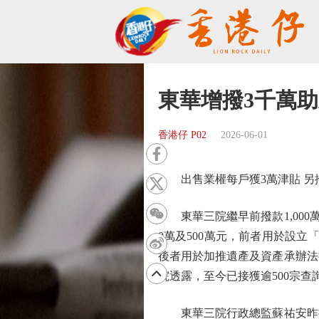
東華增撥3千萬
香港仔 P02
2026-06-01
出售業權每戶獲3萬津貼 另撥
東華三院繼早前撥款1,000
0萬及500萬元，前者用於設
後者用於加推遺產及資產承辦法
院透露，至今已接獲逾500宗
東華三院行政總監蘇祐安昨接