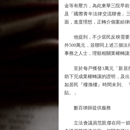
金等有壓力，為此東華三院早前
及「國際青年法律交流聯會」
面，進度理想，正轉介個案給律
他提到，不少居民反映需要進
外500萬元，並聯同上述三個
事務之人士，理順相關業權轉讓
至於每戶獲發3萬元「新居所
助下完成業權轉讓的證明，及出
如居民『樓換樓』時間未到、
貼。」
數百律師提供服務
立法會議員范凱傑在同一節目