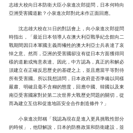
志雄大校向日本防衛大臣小泉進次郎提問，日本何時向
亞洲受害國道歉？小泉進次郎對此未作正面回應。
沈志雄大校在31日的對話會上，向小泉進次郎提問
時指出，「最近日本領導人在澳大利亞戰爭紀念館向二
戰期間因日本軍國主義而犧牲的澳大利亞士兵表達了哀
悼之意。然而，亞洲的受害國卻沒有從日本方面獲得同
樣的道歉或悔意表達。因此，中方認為，真正的和解必
須建立在正確反思歷史的基礎之上，並且應當平等對待
所有受害國。所以我想請問，日本政府是否準備以同樣
嚴肅、明確且毫不含糊的態度，回應中國、韓國以及東
南亞受害國家對於第二次世界大戰歷史問題的關切，從
而為建立互信和促進地區安全合作創造條件？」
小泉進次郎稱「我認為現在是進入更具挑戰性部分
的時候」，他辯解說，日本的防務政策和防衛建設，並