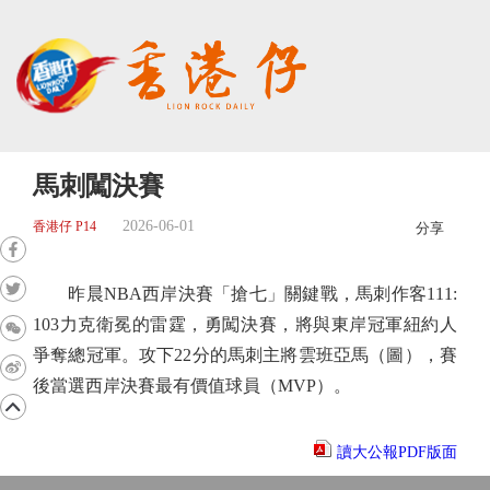
馬刺闖決賽
2026-06-01
香港仔 P14
分享
昨晨NBA西岸決賽「搶七」關鍵戰，馬刺作客111:
103力克衛冕的雷霆，勇闖決賽，將與東岸冠軍紐約人
爭奪總冠軍。攻下22分的馬刺主將雲班亞馬（圖），賽
後當選西岸決賽最有價值球員（MVP）。
讀大公報PDF版面