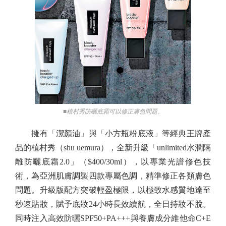
■植村秀防曬底霜可以修正膚色問題。
擁有「潔顏油」與「小方瓶粉底液」等經典王牌產
品的植村秀（shu uemura），全新升級「unlimited水潤隔
離防曬底霜2.0」（$400/30ml），以專業光譜修色技
術，為亞洲肌膚調製四款專屬色調，精準修正各類膚色
問題。升級版配方突破輕盈極限，以極致水感質地達至
秒速貼妝，賦予底妝24小時長效續航，全日持妝不脫。
同時注入高效防曬SPF50+PA+++與養膚成分維他命C+E