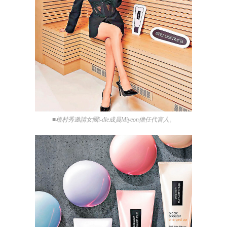
■植村秀邀請女團i-dle成員Miyeon擔任代言人。